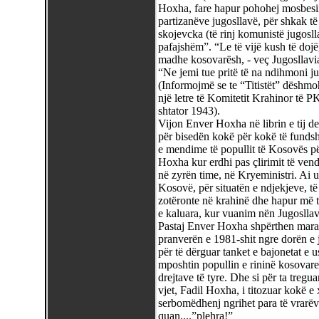
Hoxha, fare hapur pohohej mosbesi
partizanëve jugosllavë, për shkak t
skojevcka (të rinj komunistë jugoslla
pafajshëm”. “Le të vijë kush të dojë,
madhe kosovarësh, - veç Jugosllavia
“Ne jemi tue pritë të na ndihmoni ju
(Informojmë se te “Titistët” dëshmo
një letre të Komitetit Krahinor të
shtator 1943).
Vijon Enver Hoxha në librin e tij d
për bisedën kokë për kokë të fundsh
e mendime të popullit të Kosovës pë
Hoxha kur erdhi pas çlirimit të vend
në zyrën time, në Kryeministri. Ai 
Kosovë, për situatën e ndjekjeve, të 
zotëronte në krahinë dhe hapur më 
e kaluara, kur vuanim nën Jugosllav
Pastaj Enver Hoxha shpërthen mara
pranverën e 1981-shit ngre dorën e 
për të dërguar tanket e bajonetat e u
mposhtin popullin e rininë kosovare 
drejtave të tyre. Dhe si për ta tregu
vjet, Fadil Hoxha, i titozuar kokë e 
serbomëdhenj ngrihet para të vrarëv
quan....”plehra!”