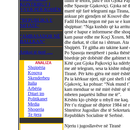
fillim të tetorit, pasi e ftoi Gjoka P
KONTRIBUT I
edhe Spasoje Gjakoviçi. Gjoka në th
VYER PËR KOHËN
marrë një farë telegrami nga Tirana,
ankuar për gjendjen në Kosovë dhe
”REPUBLIKA E
Fadil Hoxha tregon më pas se e kund
SHTATË”
shqiptuar: “Nga kushdo që ka arritur
qenë e hapur e informuese dhe shoqë
“AMBASADOR NË
kam pasur edhe me Koçi Xoxen, M
BALLKAN”
dhe darkat, të cilat na i shtruan. At
Shqipëri. Të gjitha ato takime kanë
Artikuj të tjerë .....
Po Spasoja menjëherë i paska thënë:
bisedoje për dobësitë dhe gabimet ton
ANALIZA
Këtë çast Gjoka Pajkoviçi ka ndërh
Shqipëria
me atë telegram, sesa ta kishte mbaj
Kosova
Tiranë. Për këto gjëra më mirë është
Skenderbeu
Pa ia kërkuar njeri, një çast shefi i
Italia
Gjakoviç, ka pohuar: “Nuk mund t’ju
Arbëria
kam menduar se më mirë është që të d
Ditari im
mbeten paqartësi lidhur me të”.
Politikanet
Kështu kjo çështje u mbyll me kaq.
Media
Për t’u rizgjuar në dhjetor 1984 në r
Shoqeria
Shtetëror Jugosllav dhe të Sekretar
Te tjera
Republikës Socialiste të Serbisë.
Njeriu i jugosllavëve në Tiranë