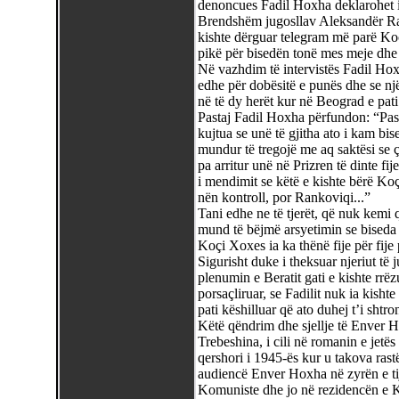
denoncues Fadil Hoxha deklarohet i s
Brendshëm jugosllav Aleksandër Ran
kishte dërguar telegram më parë Koç
pikë për bisedën tonë mes meje dhe
Në vazhdim të intervistës Fadil Ho
edhe për dobësitë e punës dhe se një 
në të dy herët kur në Beograd e pati
Pastaj Fadil Hoxha përfundon: “P
kujtua se unë të gjitha ato i kam b
mundur të tregojë me aq saktësi se 
pa arritur unë në Prizren të dinte fi
i mendimit se këtë e kishte bërë Koç
nën kontroll, por Rankoviqi...”
Tani edhe ne të tjerët, që nuk kemi q
mund të bëjmë arsyetimin se biseda 
Koçi Xoxes ia ka thënë fije për fije 
Sigurisht duke i theksuar njeriut të 
plenumin e Beratit gati e kishte rrëzu
porsaçliruar, se Fadilit nuk ia kisht
pati këshilluar që ato duhej t’i sht
Këtë qëndrim dhe sjellje të Enver
Trebeshina, i cili në romanin e jetës
qershori i 1945-ës kur u takova rast
audiencë Enver Hoxha në zyrën e tij
Komuniste dhe jo në rezidencën e Kry