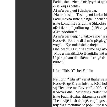
Fadili ishte i zbehtë në fytyrë si një
-Pse kaq i zbehtë?
Ai m’u përgjegj i dëshpëruar.
-Na braktisët!...Tashti jemi kurkushi 
Fadil Hoxha ishte një nga udhëheqës
ishte komunist i Grupit të Shkodrës
njëri-tjetrin. I çuditur nga fjalët e tij
-Çka ndodhur?!...
Ai m’u përgjegj: “U takova me “të at
Kosovë...Por ai e di si m’u përgjegj
vogël!...Kjo nuk është e drejtë!...
Dhe heshti. U çudita shumë nga ato
-Mos u mërzit!...Do të zgjidhet në n
U përqafuam dhe ikëm në rrugë të 
kurrë”.
Libri “Titistët” shet Fadilin
Në librin “Titistët” vërtet thuhet se
Kosovës qe Kryeministria. Këtë hol
saj “Jeta ime me Enverin”, 1998: “G
Kosovës dhe i Metohisë (Rrafshit të
ishte Fadil Hoxha, shkruante se nj
“Le të vijë kush të dojë, veç Jugosl
ndjenja e mendime të popullit të Ko