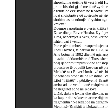
shprehu me gojën e tij vetë Fadil Ho
priti e bisedoi gjatë me të në zyrën 
e rëndë që ekzistonte në Kosovë. Për 
ndaj shqiptarëve që zotëronte në tër
shohim, as ka ndonjë ndryshim nga 
kralëve”.
Doemos raportimin e pjesës kritike 
Xoxe dhe jo Enver Hoxha. Ky thjesht
Titos, nëpërmjet Xoxes, besnikërinë e 
ishte i pari i vendit.
Porse për të mbushur superdosjen se
Fadil Hoxhës, të hartuar në 1984, ka s
Ai u botua në 1982 dhe një nga arsye
imazhit ndërkombëtar të Titos, shemri
ndaj qëndrimit represiv dhe antishq
protestave të popullit kosovar në p
Me këtë rast Enver Hoxha vë në shë
udhëheqës protitistë në Prishtinë: 
Libri “Titistët” u përkthye në Tiran
ambasadat e vendit tonë e shpërnda
në ilegalitet edhe në Kosovë.
UDB, duke e lexuar dhe rilexuar, mu
ka kapur dhe sekuestruar me dhjetra
fragmentin “Në letrat që na dërgonte
Metohisë (Rrafshit të Dukagjinit) një