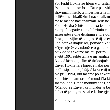
Por Fadil Hoxha në librin e tij test
është titist dhe se Josip Broz pas vit
shovinizmit serb, të mbështeste fatin
i cilëson si shkallëzim i nacionalizm
me të madhe nacionalizmin serb në
Fadil Hoxha është ndarë nga jeta me 
rol mjaft negativ në mobilizimin e k
emigrantëve dhe dërgimin e tyre qof
Pastaj, në vijim të bindjes së tij se 
Shqiptar ka luajtur rol, pohon: “Ne 
këtyre njerëzve, ndonëse organet ton
Nuk do të shkojmë më tej, por roli i
e vitit 1991 është tema e një analize
Ajo që këmbëngulim të theksojmë në 
Enver Hoxha fare hapët e flaku për
hodhi sipër ndonjë faj. Akuza e tij 
Në prill 1994, kur tashmë po shkonte
kur ishte tamam rasti të mund t’ia kt
shembur në Tiranë monumentin), shup
“Mendoj se Enveri ka mundur të bë
duhet të pranojmë se ai e kishte gj
Ylli Polovina