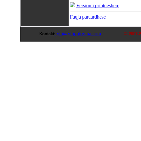
Version i printueshem
Faqja paraardhese
ylli@yllipolovina.com
©
Kontakt:
2007-2