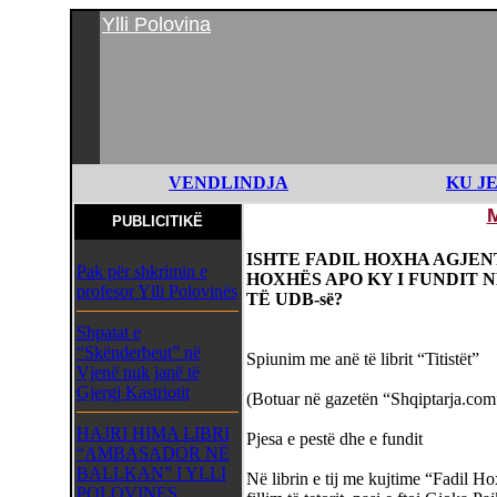
Ylli Polovina
VENDLINDJA
KU J
PUBLICITIKË
ISHTE FADIL HOXHA AGJEN
Pak për shkrimin e
HOXHËS APO KY I FUNDIT 
profesor Ylli Polovinës
TË UDB-së?
Shpatat e
“Skënderbeut” në
Spiunim me anë të librit “Titistët”
Vjenë nuk janë të
Gjergj Kastriotit
(Botuar në gazetën “Shqiptarja.com
HAJRI HIMA LIBRI
Pjesa e pestë dhe e fundit
“AMBASADOR NË
BALLKAN” I YLLI
Në librin e tij me kujtime “Fadil H
POLOVINES,