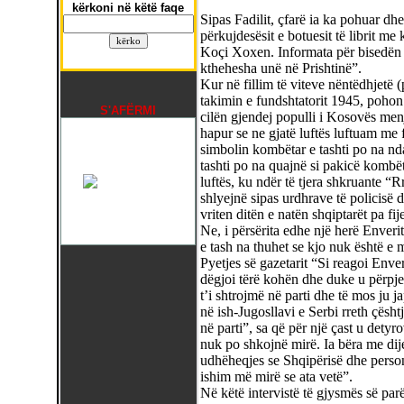
kërkoni në këtë faqe
Sipas Fadilit, çfarë ia ka pohuar dhe
përkujdesësit e botuesit të librit me
Koçi Xoxen. Informata për bisedën
kthehesha unë në Prishtinë”.
Kur në fillim të viteve nëntëdhjetë (
takimin e fundshtatorit 1945, pohon 
S'AFËRMI
cilën gjendej populli i Kosovës menj
hapur se ne gjatë luftës luftuam me
simbolin kombëtar e tashti po na nda
tashti po na quajnë si pakicë kombëta
luftës, ku ndër të tjera shkruante “
shlyejnë sipas urdhrave të policisë d
vriten ditën e natën shqiptarët pa fij
Ne, i përsërita edhe një herë Enveri
e tash na thuhet se kjo nuk është 
Pyetjes së gazetarit “Si reagoi Env
dëgjoi tërë kohën dhe duke u përpje
t’i shtrojmë në parti dhe të mos ju 
në ish-Jugosllavi e Serbi rreth çësh
në parti”, sa që për një çast u detyro
nuk po shkojnë mirë. Ia bëra me dij
udhëheqjes se Shqipërisë dhe persona
ishim më mirë se ata vetë”.
Në këtë intervistë të gjysmës së parë