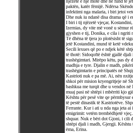
njëzetë e një mote dhe në fund të jet
paktën, katër fëmijë. Ndërsa Skënde
infektimi nga malaria, i biri jetoi ve
Dhe nuk iu ndanë disa drama që i erd
I biri i tij njëzetë vjeçar, Kostandi
Izernias, dy vite më vonë u sëmur rë
gjyshen e tij, Donika, e cila i ngrit
Të dhëna të tjera jo plotësisht të si
jetë Kostandini, mund të ketë vdekur 
Secili lexues që po e ndjek këtë sht
të thotë: Sidoqoftë është gjallë djali 
trashëgimtari. Mirëpo këtu, pas dy d
madhja e tyre. Djalin e madh, pikëri
trashëgimtarin e principatës në Shqip
Kastrioti nuk e pa më. Ai, nën nxit
shkoi për mision kryengritjeje në S
bashkua me turqit dhe u vendos në 
muaj pasi në shtëpi i mbërriti kjo g
Kështu për pesë vite qe përmbysur e
të pestë dinastik të Kastriotëve. Shp
Ferrante. Kur i ati u nda nga jeta ai
emigrimit: vetëm trembëdhjetë vjeç.
shquar. Nuk e bëri dot Gjoni, i cili 
shtëpi djali i madh, Gjergji. Kështu t
ëma, Erina.