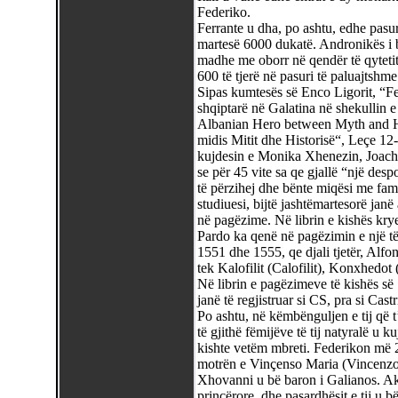
Federiko.
Ferrante u dha, po ashtu, edhe pasuri
martesë 6000 dukatë. Andronikës i bë
madhe me oborr në qendër të qytetit
600 të tjerë në pasuri të paluajtshme
Sipas kumtesës së Enco Ligorit, “Fer
shqiptarë në Galatina në shekullin
Albanian Hero between Myth and His
midis Mitit dhe Historisë“, Leçe 12
kujdesin e Monika Xhenezin, Joach
se për 45 vite sa qe gjallë “një desp
të përzihej dhe bënte miqësi me famil
studiuesi, bijtë jashtëmartesorë janë
në pagëzime. Në librin e kishës krye
Pardo ka qenë në pagëzimin e një të
1551 dhe 1555, qe djali tjetër, Alfons
tek Kalofilit (Calofilit), Konxhed
Në librin e pagëzimeve të kishës së S
janë të regjistruar si CS, pra si Cas
Po ashtu, në këmbënguljen e tij që t
të gjithë fëmijëve të tij natyralë u kuj
kishte vetëm mbreti. Federikon më 
motrën e Vinçenso Maria (Vincenzo M
Xhovanni u bë baron i Galianos. Ak
princërore, dhe pasardhësit e tij u 