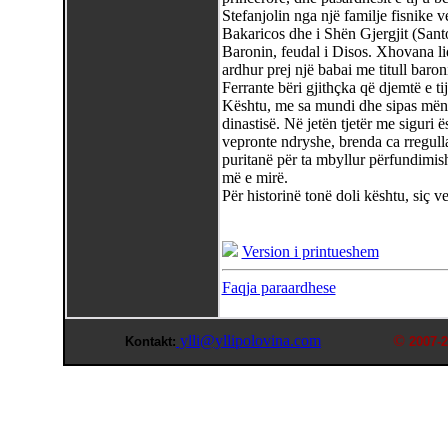
Stefanjolin nga një familje fisnike
Bakaricos dhe i Shën Gjergjit (San
Baronin, feudal i Disos. Xhovana li
ardhur prej një babai me titull baron
Ferrante bëri gjithçka që djemtë e tij
Kështu, me sa mundi dhe sipas mënyr
dinastisë. Në jetën tjetër me siguri 
vepronte ndryshe, brenda ca rregull
puritanë për ta mbyllur përfundimis
më e mirë.
Për historinë tonë doli kështu, siç 
Version i printueshem
Faqja paraardhese
ylli@yllipolovina.com
©
Kontakt:
2007-2