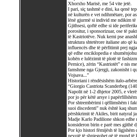
Xhorxho Marisë, me 54 vite jetë.
I pari, siç tashmë e dini, ka qenë tep
në kulturën e vet ndihmëtare, por a
lënë gjurmë si individ me ndikim t
Gjithsesi, qoftë edhe si ide periferik
porositur, i sponsorizuar, ose të pak
të Kastriotëve. Nuk kemi pse anashka
struktura shtetërore italiane ato që 
influencës dhe të përfitimit prej ng
që edhe enciklopedia e shumënjohur, 
kohën e lulëzimit të plotë të fashiz
Pernice), zërin “Kastriotët” e nis me
famshme nga Gjergji, zakonisht i qu
Vojsava...”
Historiani i rëndësishëm italo-arb
“Giorgio Castriota Scanderbeg (1405
Napolit në 1-2 dhjetor 2005, e vlerë
por jo për këtë arsye i papërfillshëm
Por shtrembërimi i qëllimshëm i fak
suoi discedenti” nuk është kaq shumë
përshkrimit të Akiles, birit natyral j
Madje Karlo Padilione shkon edhe m
konsideron birin e parë mes gjithë d
Por kjo histori fëmijësh të ligjshëm d
nevojë të shpjegohet që të mund të k