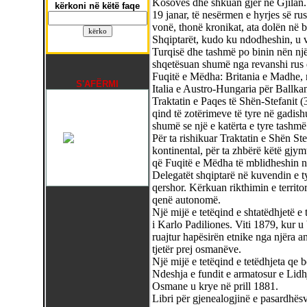
Kosovës dhe shkuan gjer në Gjilan.
kërkoni në këtë faqe
19 janar, të nesërmen e hyrjes së r
vonë, thonë kronikat, ata dolën në br
Shqiptarët, kudo ku ndodheshin, u v
Turqisë dhe tashmë po binin nën një 
shqetësuan shumë nga revanshi rus 
Fuqitë e Mëdha: Britania e Madhe, m
S'AFËRMI
Italia e Austro-Hungaria për Ballk
Traktatin e Paqes të Shën-Stefanit 
qind të zotërimeve të tyre në gadish
shumë se një e katërta e tyre tashmë is
Për ta rishikuar Traktatin e Shën Stef
kontinental, për ta zhbërë këtë gjym
që Fuqitë e Mëdha të mblidheshin n
Delegatët shqiptarë në kuvendin e ty
qershor. Kërkuan rikthimin e territor
qenë autonomë.
Një mijë e tetëqind e shtatëdhjetë e 
i Karlo Padiliones. Viti 1879, kur u b
ruajtur hapësirën etnike nga njëra a
tjetër prej osmanëve.
Një mijë e tetëqind e tetëdhjeta qe be
Ndeshja e fundit e armatosur e Lidhj
Osmane u krye në prill 1881.
Libri për gjenealogjinë e pasardhës