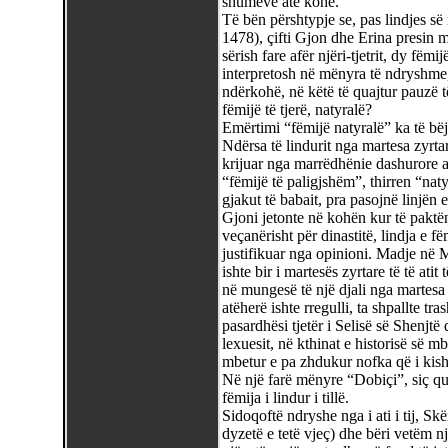
shumëve atë kohë.
Të bën përshtypje se, pas lindjes s
1478), çifti Gjon dhe Erina presin m
sërish fare afër njëri-tjetrit, dy fë
interpretosh në mënyra të ndryshme,
ndërkohë, në këtë të quajtur pauzë t
fëmijë të tjerë, natyralë?
Emërtimi “fëmijë natyralë” ka të bëj
Ndërsa të lindurit nga martesa zyrtar
krijuar nga marrëdhënie dashurore ap
“fëmijë të paligjshëm”, thirren “naty
gjakut të babait, pra pasojnë linjën e
Gjoni jetonte në kohën kur të paktën 
veçanërisht për dinastitë, lindja e fë
justifikuar nga opinioni. Madje në
ishte bir i martesës zyrtare të të atit 
në mungesë të një djali nga martesa 
atëherë ishte rregulli, ta shpallte tr
pasardhësi tjetër i Selisë së Shenjtë 
lexuesit, në kthinat e historisë së 
mbetur e pa zhdukur nofka që i kish
Në një farë mënyre “Dobiçi”, siç qu
fëmija i lindur i tillë.
Sidoqoftë ndryshe nga i ati i tij, S
dyzetë e tetë vjeç) dhe bëri vetëm n