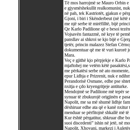
Të mos harrojmë se Mauro Orbin e di
e gjysmëshekullit realkomunist, nuk 
në pah, tek Kastriotët, gjakun e pë
Gjoni, i biri i Skënderbeut (në këtë r
me një serbe të mirëfilltë, bijë princ
Qe Karlo Padilione që e besoi tezën 
Vojsavën fantazmë, në krye të pemës
pansllav ai shkroi se kjo bijë e Gje
tjetër, princin malazez Stefan Cërnoj
dokumentuar që me të vuri kurorë jo
Mara.
Veç e gjithë kjo përpjekje e Karlo Pa
mjaftohej me vetëm këtë pasaktësi,sep
me përkatësi serbe në ato momente, n
epur Lidhja e Prizrenit, nuk e ndihm
Perandorisë Osmane, edhe pse shtet
nxitja e çdo kryengritjeje antiturke.
Mendojmë se Padilione më tepër se me
synuar të zbukurojë origjinën e pas
Napolit, me sa më shumë lidhje fami
dëshiruar edhe ata që e kanë nxitur t
menduar se përfitojnë shkallë më të l
Kur është përgatitur, shkruar dhe bo
suoi discedenti” ishin në jetë, në mos
Napolit, Xhovani, markezi i Auletës,