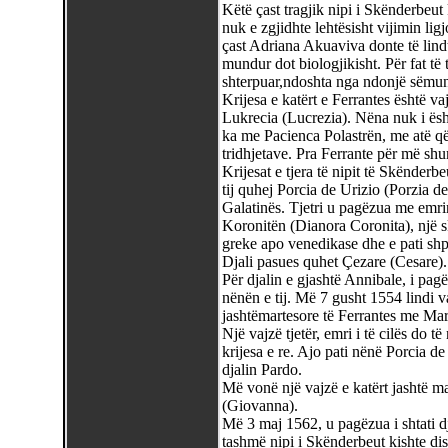
Këtë çast tragjik nipi i Skënderbeut 
nuk e zgjidhte lehtësisht vijimin lig
çast Adriana Akuaviva donte të lindt
mundur dot biologjikisht. Për fat të t
shterpuar,ndoshta nga ndonjë sëmun
Krijesa e katërt e Ferrantes është va
Lukrecia (Lucrezia). Nëna nuk i ësh
ka me Pacienca Polastrën, me atë që 
tridhjetave. Pra Ferrante për më sh
Krijesat e tjera të nipit të Skënderb
tij quhej Porcia de Urizio (Porzia de
Galatinës. Tjetri u pagëzua me emri
Koronitën (Dianora Coronita), një skl
greke apo venedikase dhe e pati shpal
Djali pasues quhet Çezare (Cesare). 
Për djalin e gjashtë Annibale, i pag
nënën e tij. Më 7 gusht 1554 lindi va
jashtëmartesore të Ferrantes me Mar
Një vajzë tjetër, emri i të cilës do 
krijesa e re. Ajo pati nënë Porcia de
djalin Pardo.
Më vonë një vajzë e katërt jashtë m
(Giovanna).
Më 3 maj 1562, u pagëzua i shtati dja
tashmë nipi i Skënderbeut kishte dis