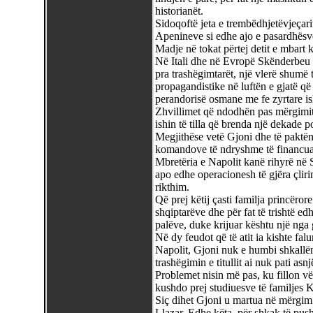
historianët.
Sidoqoftë jeta e trembëdhjetëvjeçarit 
Apenineve si edhe ajo e pasardhësve 
Madje në tokat përtej detit e mbart 
Në Itali dhe në Evropë Skënderbeu ki
pra trashëgimtarët, një vlerë shumë
propagandistike në luftën e gjatë që
perandorisë osmane me fe zyrtare i
Zhvillimet që ndodhën pas mërgimit 
ishin të tilla që brenda një dekade p
Megjithëse vetë Gjoni dhe të paktën 
komandove të ndryshme të financuar
Mbretëria e Napolit kanë rihyrë në 
apo edhe operacionesh të gjëra çliri
rikthim.
Që prej këtij çasti familja princërore
shqiptarëve dhe për fat të trishtë e
palëve, duke krijuar kështu një nga
Në dy feudot që të atit ia kishte fal
Napolit, Gjoni nuk e humbi shkallën
trashëgimin e titullit ai nuk pati asn
Problemet nisin më pas, ku fillon vër
kushdo prej studiuesve të familjes K
Siç dihet Gjoni u martua në mërgim 
Llazar. Edhe këta, për shkak të push