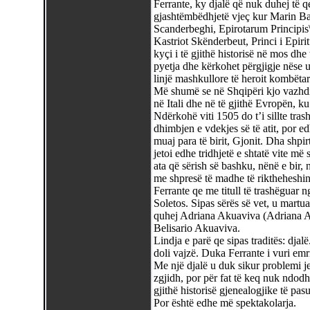
Ferrante, ky djalë që nuk duhej të
gjashtëmbëdhjetë vjeç kur Marin Barle
Scanderbeghi, Epirotarum Principis\"
Kastriot Skënderbeut, Princi i Epirit
kyçi i të gjithë historisë në mos dhe 
pyetja dhe kërkohet përgjigje nëse u
linjë mashkullore të heroit kombëtar
Më shumë se në Shqipëri kjo vazhdim
në Itali dhe në të gjithë Evropën, 
Ndërkohë viti 1505 do t’i sillte tras
dhimbjen e vdekjes së të atit, por e
muaj para të birit, Gjonit. Dha shpi
jetoi edhe tridhjetë e shtatë vite m
ata që sërish së bashku, nënë e bir,
me shpresë të madhe të riktheheshin
Ferrante qe me titull të trashëguar n
Soletos. Sipas sërës së vet, u martua
quhej Adriana Akuaviva (Adriana Ac
Belisario Akuaviva.
Lindja e parë qe sipas traditës: djal
doli vajzë. Duka Ferrante i vuri emr
Me një djalë u duk sikur problemi jet
zgjidh, por për fat të keq nuk ndodh
gjithë historisë gjenealogjike të pas
Por është edhe më spektakolarja.