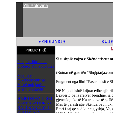
Ylli Polovina
VENDLINDJA
KU J
PUBLICITIKË
Si u shpik vajza e Skënderbeut 
Pak për shkrimin e
profesor Ylli Polovinës
(Botuar në gazetën “Shqiptarja.com
Shpatat e
“Skënderbeut” në
Fragment nga libri “Pasardhësit e S
Vjenë nuk janë të
Gjergj Kastriotit
Në Napoli është krijuar edhe një trill
Lexuesit, pa ia rrëfyer brendinë, ia 
HAJRI HIMA LIBRI
gjenealogjike të Kastriotëve të sjel
“AMBASADOR NË
Mes të tjerash atje Skënderbeu nuk k
BALLKAN” I YLLI
Emri i saj qe si dikur e gjyshja, Voj
POLOVINES,