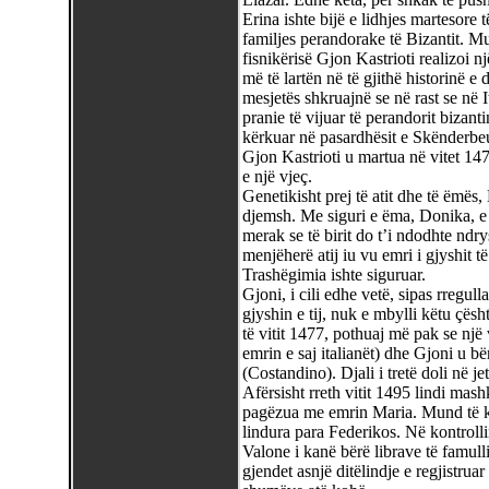
Erina ishte bijë e lidhjes martesore
familjes perandorake të Bizantit. Mu
fisnikërisë Gjon Kastrioti realizoi nj
më të lartën në të gjithë historinë e 
mesjetës shkruajnë se në rast se në I
pranie të vijuar të perandorit bizan
kërkuar në pasardhësit e Skënderbeu
Gjon Kastrioti u martua në vitet 147
e një vjeç.
Genetikisht prej të atit dhe të ëmës, 
djemsh. Me siguri e ëma, Donika, e c
merak se të birit do t’i ndodhte ndr
menjëherë atij iu vu emri i gjyshit 
Trashëgimia ishte siguruar.
Gjoni, i cili edhe vetë, sipas rregull
gjyshin e tij, nuk e mbylli këtu çësh
të vitit 1477, pothuaj më pak se një 
emrin e saj italianët) dhe Gjoni u b
(Costandino). Djali i tretë doli në j
Afërsisht rreth vitit 1495 lindi mash
pagëzua me emrin Maria. Mund të ket
lindura para Federikos. Në kontrollin
Valone i kanë bërë librave të famul
gjendet asnjë ditëlindje e regjistruar