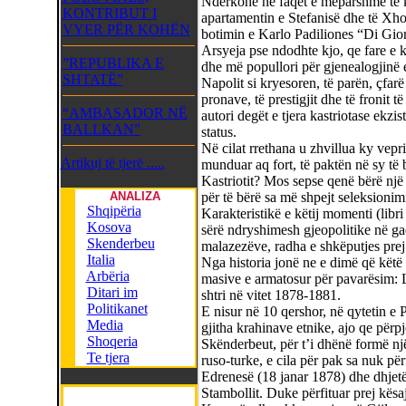
Ndërkohë në faqet e mëparshme të kë
KONTRIBUT I
apartamentin e Stefanisë dhe të Xho
VYER PËR KOHËN
botimin e Karlo Padiliones “Di Gior
Arsyeja pse ndodhte kjo, qe fare e k
”REPUBLIKA E
dhe më popullori për gjenealogjinë e
SHTATË”
Napolit si kryesoren, të parën, çfarë
pronave, të prestigjit dhe të fronit t
“AMBASADOR NË
autori degët e tjera kastriotase ekzi
BALLKAN”
status.
Në cilat rrethana u zhvillua ky vep
Artikuj të tjerë .....
munduar aq fort, të paktën në sy të 
Kastriotit? Mos sepse qenë bërë nj
ANALIZA
për të bërë sa më shpejt seleksionim
Shqipëria
Karakteristikë e këtij momenti (libr
Kosova
sërë ndryshimesh gjeopolitike në ga
Skenderbeu
malazezëve, radha e shkëputjes pre
Italia
Nga historia jonë ne e dimë që këtë 
Arbëria
masive e armatosur për pavarësim: Li
Ditari im
shtri në vitet 1878-1881.
Politikanet
E nisur në 10 qershor, në qytetin e 
Media
gjitha krahinave etnike, ajo qe përp
Shoqeria
Skënderbeut, për t’i dhënë formë një
Te tjera
ruso-turke, e cila për pak sa nuk për
Edrenesë (18 janar 1878) dhe dhjetë 
Stambollit. Duke përfituar prej kësaj