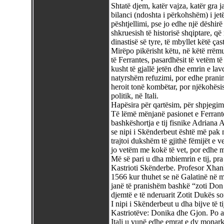
Shtatë djem, katër vajza, katër gra 
bilanci (ndoshta i përkohshëm) i jet
pështjellimi, pse jo edhe një dëshirë 
shkruesish të historisë shqiptare, që
dinastisë së tyre, të mbyllet këtë ças
Mirëpo pikërisht këtu, në këtë rrëmu
të Ferrantes, pasardhësit të vetëm t
kusht të gjallë jetën dhe emrin e lav
natyrshëm refuzimi, por edhe pranimi
heroit tonë kombëtar, por njëkohësi
politik, në Itali.
Hapësira për qartësim, për shpjegi
Të lëmë mënjanë pasionet e Ferrante
bashkëshortja e tij fisnike Adriana
se nipi i Skënderbeut është më pak 
trajtoi dukshëm të gjithë fëmijët e ve
jo vetëm me kokë të vet, por edhe m
Më së pari u dha mbiemrin e tij, pra 
Kastrioti Skënderbe. Profesor Xhank
1566 kur thuhet se në Galatinë në m
janë të pranishëm bashkë “zoti Don 
djemtë e të nderuarit Zotit Dukës so
I nipi i Skënderbeut u dha bijve të t
Kastriotëve: Donika dhe Gjon. Po ash
Itali u vunë edhe emrat e dy monarkë