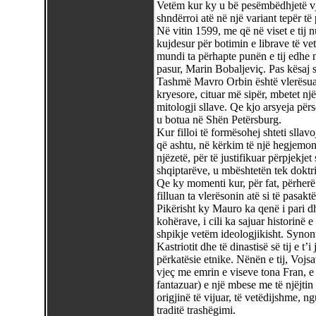
Vetëm kur ky u bë pesëmbëdhjetë vj
shndërroi atë në një variant tepër t
Në vitin 1599, me që në viset e tij n
kujdesur për botimin e librave të ve
mundi ta përhapte punën e tij edhe n
pasur, Marin Bobaljeviç. Pas kësaj s
Tashmë Mavro Orbin është vlerësuar 
kryesore, cituar më sipër, mbetet nj
mitologji sllave. Qe kjo arsyeja përs
u botua në Shën Petërsburg.
Kur filloi të formësohej shteti slla
që ashtu, në kërkim të një hegjemon
njëzetë, për të justifikuar përpjekje
shqiptarëve, u mbështetën tek doktr
Qe ky momenti kur, për fat, përherë
filluan ta vlerësonin atë si të pasaktë
Pikërisht ky Mauro ka qenë i pari dhe
kohërave, i cili ka sajuar historinë 
shpikje vetëm ideologjikisht. Synonte
Kastriotit dhe të dinastisë së tij e t’
përkatësie etnike. Nënën e tij, Vojs
vjeç me emrin e viseve tona Fran, e 
fantazuar) e një mbese me të njëjtin e
origjinë të vijuar, të vetëdijshme, n
traditë trashëgimi.