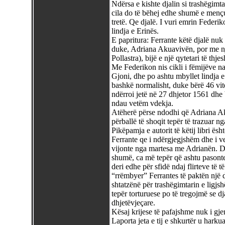
Ndërsa e kishte djalin si trashëgimta
cila do të bëhej edhe shumë e mençur
tretë. Qe djalë. I vuri emrin Feder
lindja e Erinës.
E papritura: Ferrante këtë djalë nuk 
duke, Adriana Akuavivën, por me një
Pollastra), bijë e një qytetari të thjes
Me Federikon nis cikli i fëmijëve nat
Gjoni, dhe po ashtu mbyllet lindja e
bashkë normalisht, duke bërë 46 vite
ndërroi jetë në 27 dhjetor 1561 dhe 
ndau vetëm vdekja.
Atëherë përse ndodhi që Adriana Ak
përballë të shoqit tepër të trazuar 
Pikëpamja e autorit të këtij libri ës
Ferrante qe i ndërgjegjshëm dhe i ve
vijonte nga martesa me Adrianën. D
shumë, ca më tepër që ashtu pasonte
deri edhe për sfidë ndaj flirteve të t
“rrëmbyer” Ferrantes të paktën një 
shtatzënë për trashëgimtarin e ligj
tepër torturuese po të tregojmë se dj
dhjetëvjeçare.
Kësaj krijese të pafajshme nuk i gjen
Laporta jeta e tij e shkurtër u hark