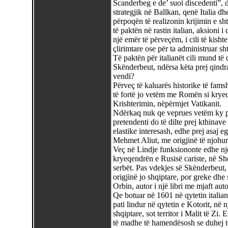
Scanderbeg e de’ suoi discedenti”, do
strategjik në Ballkan, qenë Italia d
përpoqën të realizonin krijimin e shte
të paktën në rastin italian, aksioni i
një emër të përveçëm, i cili të kisht
çlirimtare ose për ta administruar shte
Të paktën për italianët cili mund të
Skënderbeut, ndërsa këta prej qindra 
vendi?
Përveç të kaluarës historike të fams
të fortë jo vetëm me Romën si kryeqyt
Krishterimin, nëpërmjet Vatikanit.
Ndërkaq nuk qe veprues vetëm ky pro
pretendenti do të dilte prej kthina
elastike interesash, edhe prej asaj eg
Mehmet Aliut, me origjinë të njohur
Veç në Lindje funksiononte edhe një li
kryeqendrën e Rusisë cariste, në Shë
serbët. Pas vdekjes së Skënderbeut,
origjinë jo shqiptare, por greke dh
Orbin, autor i një libri me mjaft aut
Qe botuar në 1601 në qytetin italia
pati lindur në qytetin e Kotorit, në 
shqiptare, sot territor i Malit të Zi.
të madhe të hamendësosh se duhej të