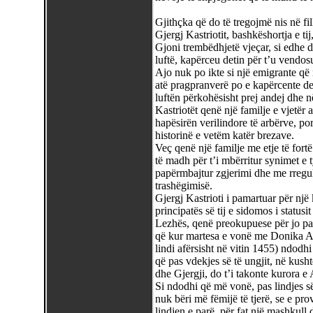
Gjithçka që do të tregojmë nis në fil
Gjergj Kastriotit, bashkëshortja e ti
Gjoni trembëdhjetë vjeçar, si edhe 
luftë, kapërceu detin për t’u vendosur
Ajo nuk po ikte si një emigrante që 
atë pragpranverë po e kapërcente det
luftën përkohësisht prej andej dhe në
Kastriotët qenë një familje e vjetë
hapësirën verilindore të arbërve, por 
historinë e vetëm katër brezave.
Veç qenë një familje me etje të fortë
të madh për t’i mbërritur synimet e 
papërmbajtur zgjerimi dhe me rregulla
trashëgimisë.
Gjergj Kastrioti i pamartuar për një 
principatës së tij e sidomos i status
Lezhës, qenë preokupuese për jo pak 
që kur martesa e vonë me Donika Aria
lindi afërsisht në vitin 1455) ndodhi 
që pas vdekjes së të ungjit, në kus
dhe Gjergji, do t’i takonte kurora e 
Si ndodhi që më vonë, pas lindjes së
nuk bëri më fëmijë të tjerë, se e p
lindjen e parë, për fat një mashkull