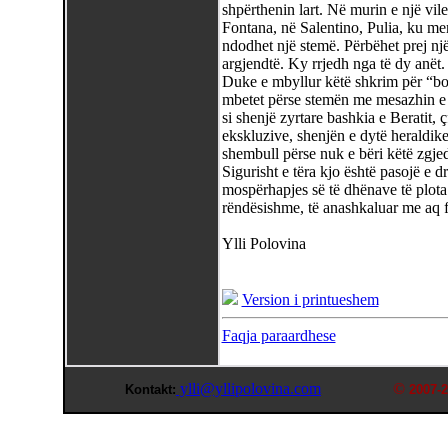
shpërthenin lart. Në murin e një vi
Fontana, në Salentino, Pulia, ku m
ndodhet një stemë. Përbëhet prej një 
argjendtë. Ky rrjedh nga të dy anët.
Duke e mbyllur këtë shkrim për “bos
mbetet përse stemën me mesazhin e pa
si shenjë zyrtare bashkia e Beratit, ç
ekskluzive, shenjën e dytë heraldik
shembull përse nuk e bëri këtë zgje
Sigurisht e tëra kjo është pasojë e 
mospërhapjes së të dhënave të plota 
rëndësishme, të anashkaluar me aq f
Ylli Polovina
Version i printueshem
Faqja paraardhese
ylli@yllipolovina.com
©
Kontakt:
2007-2