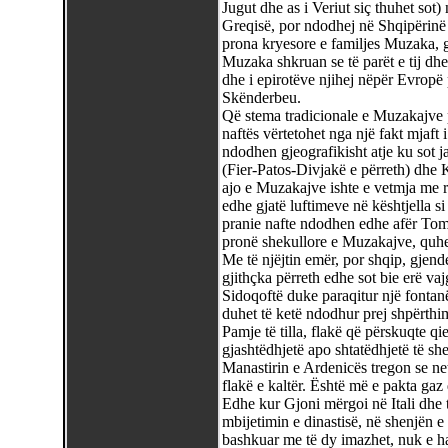
Jugut dhe as i Veriut siç thuhet sot) 
Greqisë, por ndodhej në Shqipërinë
prona kryesore e familjes Muzaka, g
Muzaka shkruan se të parët e tij dhe 
dhe i epirotëve njihej nëpër Evropë 
Skënderbeu.
Që stema tradicionale e Muzakajve p
naftës vërtetohet nga një fakt mjaft i 
ndodhen gjeografikisht atje ku sot 
(Fier-Patos-Divjakë e përreth) dhe 
ajo e Muzakajve ishte e vetmja me re
edhe gjatë luftimeve në kështjella si
pranie nafte ndodhen edhe afër Tomo
pronë shekullore e Muzakajve, quhet 
Me të njëjtin emër, por shqip, gjende
gjithçka përreth edhe sot bie erë vaj
Sidoqoftë duke paraqitur një fontan
duhet të ketë ndodhur prej shpërthi
Pamje të tilla, flakë që përskuqte qie
gjashtëdhjetë apo shtatëdhjetë të she
Manastirin e Ardenicës tregon se net
flakë e kaltër. Është më e pakta gaz 
Edhe kur Gjoni mërgoi në Itali dhe t
mbijetimin e dinastisë, në shenjën e 
bashkuar me të dy imazhet, nuk e har