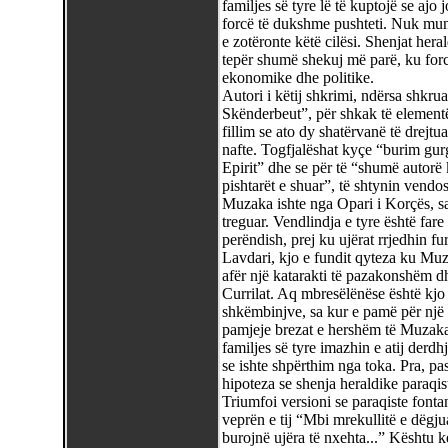
familjes së tyre lë të kuptojë se ajo
forcë të dukshme pushteti. Nuk mund 
e zotëronte këtë cilësi. Shenjat her
tepër shumë shekuj më parë, ku forca
ekonomike dhe politike.
Autori i këtij shkrimi, ndërsa shkru
Skënderbeut”, për shkak të elementë
fillim se ato dy shatërvanë të drejtu
nafte. Togfjalëshat kyçe “burim gurg
Epirit” dhe se për të “shumë autorë
pishtarët e shuar”, të shtynin vendo
Muzaka ishte nga Opari i Korçës, sa
treguar. Vendlindja e tyre është fare
perëndish, prej ku ujërat rrjedhin fur
Lavdari, kjo e fundit qyteza ku Muz
afër një katarakti të pazakonshëm d
Currilat. Aq mbresëlënëse është kjo
shkëmbinjve, sa kur e pamë për një ç
pamjeje brezat e hershëm të Muzaka
familjes së tyre imazhin e atij derdh
se ishte shpërthim nga toka. Pra, pa
hipoteza se shenja heraldike paraqis
Triumfoi versioni se paraqiste fonta
veprën e tij “Mbi mrekullitë e dëgju
burojnë ujëra të nxehta...” Kështu ke