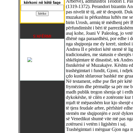
Arbërve), administroi Teodori I. Pas
kërkoni në këtë faqe
(1319-1372). Perandori bizantin Andr
pas nivelit të tij, atë të despotit. Du
muzakasi iu përkushtua luftës me se
birin Urosh, armiq të mëdhenj për B
përfundimisht i bëri të parrezikshëm p
asaj kohe, Joani V Paleolog, jo vetëm
S'AFËRMI
dhënë nga paraardhësi, por edhe i dë
nga shqiponja me dy krerë, simbol i
Andrea II e përdori këtë stemë të li
tradicionalen, me statusin e shenjës
shkëlqimtare të dinastisë, tek Andrea
fisnikërisë së Muzakajve. Kështu e
trashëgimtari i fundit, Gjoni, i ndj
çdo kusht shfarosur bashkë me gruan 
Në testament, edhe pse flet për këtë
frymëzim dhe përmallje sa për me bu
madh publik tregon shenja që i erdh
dykokëshe, të cilën e zotëronte kur f
mjaft të mëpasshëm kur kjo shenjë e 
të tjera feudale arbre, përfshirë edh
stemën me shqiponjën e zezë dykrerë
së Venedikut shumë vite më pas nga 
zotëruesi i vetëm i ligjshëm i saj.
Trashëgimtari i mërguar Gjon nga më