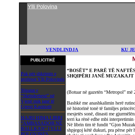
Ylli Polovina
VENDLINDJA
KU J
PUBLICITIKË
“BOSËT” E PARË TË NAFTË
Pak për shkrimin e
SHQIPËRI JANË MUZAKAJT
profesor Ylli Polovinës
Shpatat e
(Botuar në gazetën “Metropol” më
“Skënderbeut” në
Vjenë nuk janë të
Bashkë me anashkalimin herë rutino
Gjergj Kastriotit
në historinë tonë të familjes princë
mesjetës sonë, dinasti me gjurmëlën
HAJRI HIMA LIBRI
terri ka rënë edhe mbi interpretimin 
“AMBASADOR NË
Në librin tim të fundit “Gjon Muzak
BALLKAN” I YLLI
shpjegoj këtë dukuri, pra përse për hi
POLOVINES,