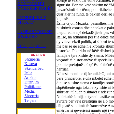
zbehje të vazhduar edhe Arianitët, e
KONTRIBUT I
sigurisht. Por me këtë shkrim në “Me
VYER PËR KOHËN
pavarësimit shtetëror, po i rikthehe
çuar gjer në fund, të paktën deri aq
”REPUBLIKA E
kujtesë.
SHTATË”
Është Gjon Muzaka, pasardhësi më i fun
pushtimit osman dhe në tokat e pakt
“AMBASADOR NË
u epur edhe një dekadë tjetër pas v
BALLKAN”
Italisë, na ndihmon për t’ia dalçë m
dy viteve ekzil politik, ai shkroi test
Artikuj të tjerë .....
më pas se qe edhe një kronikë shum
historike. Pikërisht në këtë dëshmi 
ANALIZA
familja e tyre kishte dy stema. Mbësh
Shqipëria
veçantë të historianëve të speciali
Kosova
po interpretojmë atë që është thënë 
Skenderbeu
harruar.
Italia
Në testamentin e tij kronikë Gjoni ua
Arbëria
parë princërore, e cila mbetet edhe
Ditari im
dini se si ishte stema e familjes son
Politikanet
shpërthente nga toka; e ky ishte ai b
Media
shkruar: “Shuan pishtarët e ndezur e
Shoqeria
Ndërkohë familja e tyre dinastike më 
Te tjera
zyrtare për vetë prestigjin që ajo 
cili gjatë sundimit të francezëve Anz
emëruar si qeverisësi numër një i ven