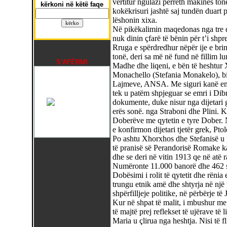
vërtitur ngulazi përreth makinës ton
kërkoni në këtë faqe
kokëkrisuri jashtë saj tundën duart 
lëshonin xixa.
Në pikëkalimin maqedonas nga tre do
nuk dinin çfarë të bënin për t’i shp
Rruga e spërdredhur nëpër ije e brin
tonë, deri sa më në fund në fillim lu
S'AFËRMI
Madhe dhe liqeni, e bën të heshtur 
Monachello (Stefania Monakelo), bijë
Lajmeve, ANSA. Me siguri kanë em
tek u patëm shpjeguar se emri i Dib
dokumente, duke nisur nga dijetari 
erës sonë. nga Straboni dhe Plini. Kë
Doberëve me qytetin e tyre Dober. Në
e konfirmon dijetari tjetër grek, Pto
Po ashtu Xhorxhos dhe Stefanisë u p
të pranisë së Perandorisë Romake kal
dhe se deri në vitin 1913 qe në atë 
Numëronte 11.000 banorë dhe 462 s
Dobësimi i rolit të qytetit dhe rënia 
trungu etnik amë dhe shtyrja në një
shpërfilljeje politike, në përbërje 
Kur në shpat të malit, i mbushur me 
të majtë prej reflekset të ujërave të
Maria u çlirua nga heshtja. Nisi të f