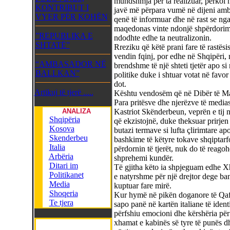
mundshmja për ta realizuar, përkoi 
KONTRIBUT I
javë më përpara vumë në dijeni amb
VYER PËR KOHËN
qenë të informuar dhe në rast se nga
maqedonas vinte ndonjë shpërdorim
”REPUBLIKA E
ndodhte edhe ta neutralizonin.
SHTATË”
Rreziku që këtë prani fare të rastësi
vendin fqinj, por edhe në Shqipëri, 
“AMBASADOR NË
brendshme të një shteti tjetër apo s
BALLKAN”
politike duke i shtuar votat në favor
dot.
Artikuj të tjerë .....
Kështu vendosëm që në Dibër të Mad
Para pritësve dhe njerëzve të medias
ANALIZA
Kastriot Skënderbeun, veprën e tij në
Shqipëria
që ekzistojnë, duke theksuar prirje
Kosova
butazi termave si lufta çlirimtare ap
Skenderbeu
bashkime të këtyre tokave shqiptarfol
Italia
përdornin të tjerët, nuk do të reago
Arbëria
shprehemi kundër.
Ditari im
Të gjitha këto ia shpjeguam edhe Xh
Politikanet
e natyrshme për një drejtor dege ban
Media
kuptuar fare mirë.
Shoqeria
Kur hymë në pikën doganore të Qafë
Te tjera
sapo panë në kartën italiane të iden
përfshiu emocioni dhe kërshëria për 
xhamat e kabinës së tyre të punës d