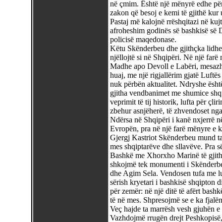
në çmim. Është një mënyrë edhe për t
zakon që besoj e kemi të gjithë kur
Pastaj më kalojnë rrëshqitazi në kujt
afroheshim godinës së bashkisë së D
policisë maqedonase.
Këtu Skënderbeu dhe gjithçka lidhet
njëllojtë si në Shqipëri. Në një far
Madhe apo Devoll e Labëri, mesazhi i
huaj, me një rigjallërim gjatë Luftë
nuk përbën aktualitet. Ndryshe ësh
gjitha vendbanimet me shumice shq
veprimit të tij historik, lufta për çl
zbehur asnjëherë, të zhvendoset ng
Ndërsa në Shqipëri i kanë nxjerrë në 
Evropën, pra në një farë mënyre e 
Gjergj Kastriot Skënderbeu mund ta 
mes shqiptarëve dhe sllavëve. Pra sër
Bashkë me Xhorxho Marinë të gjithë
shkojmë tek monumenti i Skënderbe
dhe Agim Sela. Vendosen tufa me lu
sërish kryetari i bashkisë shqipton 
për zemër: në një ditë të afërt bashk
të në mes. Shpresojmë se e ka fjal
Veç hajde ta marrësh vesh gjuhën e 
Vazhdojmë rrugën drejt Peshkopisë,