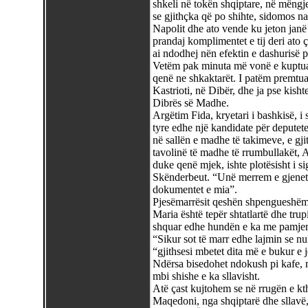
shkeli në tokën shqiptare, në mëngjes
se gjithçka që po shihte, sidomos n
Napolit dhe ato vende ku jeton janë t
prandaj komplimentet e tij deri ato 
ai ndodhej nën efektin e dashurisë pë
Vetëm pak minuta më vonë e kuptua
qenë ne shkaktarët. I patëm premtua
Kastrioti, në Dibër, dhe ja pse kishte
Dibrës së Madhe.
Argëtim Fida, kryetari i bashkisë, i
tyre edhe një kandidate për deputete
në sallën e madhe të takimeve, e gj
tavolinë të madhe të rrumbullakët, Arg
duke qenë mjek, ishte plotësisht i si
Skënderbeut. “Unë merrem e gjenet
dokumentet e mia”.
Pjesëmarrësit qeshën shpengueshë
Maria është tepër shtatlartë dhe trup
shquar edhe hundën e ka me pamjen e
“Sikur sot të marr edhe lajmin se nu
“gjithsesi mbetet dita më e bukur e j
Ndërsa bisedohet ndokush pi kafe, m
mbi shishe e ka sllavisht.
Atë çast kujtohem se në rrugën e kt
Maqedoni, nga shqiptarë dhe sllavë, 