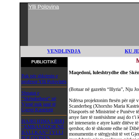
Ylli Polovina
VENDLINDJA
KU J
PUBLICITIKË
Maqedoni, luleshtrydhe dhe Skë
Pak për shkrimin e
profesor Ylli Polovinës
(Botuar në gazetën “Illyria”, Nju J
Shpatat e
“Skënderbeut” në
Ndërsa projektonim ftesën për një vi
Vjenë nuk janë të
Scanderbeg (Xhorxho Maria Kastriot
Gjergj Kastriotit
Diasporës në Ministrinë e Punëve t
arsye fare të rastësishme asaj do t’i
HAJRI HIMA LIBRI
në intenerarin e atyre katër ditëve të
“AMBASADOR NË
qershor, do të shkonte edhe në Dibë
BALLKAN” I YLLI
monumentin e stërgjyshit të vet Gjer
POLOVINES,