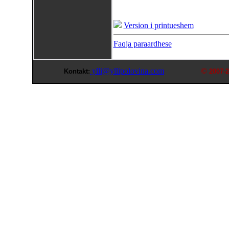
Version i printueshem
Faqja paraardhese
ylli@yllipolovina.com
©
Kontakt:
2007-2