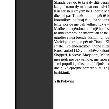
Skanderbeg do të ketë dy ditë veprim
kalojnë traun dy makinat tona, sëri
Kur sërish u kthyem në Dibër të Mad
dhe më pas Tiranës, trilli im për të 
kontrollova pothuaj të gjitha shitore
lehtë, por që me pak vullnet nuk e v
Madhe dhe qëndruam në një hotel shu
bashkëkombës, na informuan se në zgj
grindjeve nga brenda, kishin humbu
Vazhdojmë rrugën për në Tiranë. Xho
shtatë. “Po ëndërrojmë“, thonë çiltër
Kurse autori i këtyre radhëve kalon
Shqipëri, Kosovë, Maqedoni, Malin e
mes nesh më pak grindje, më tepër
Jemi popull i çuditshëm. I bëjmë ka
dhe nuk veprojmë përherë si ai. Të p
bashkimit.
Ylli Polovina