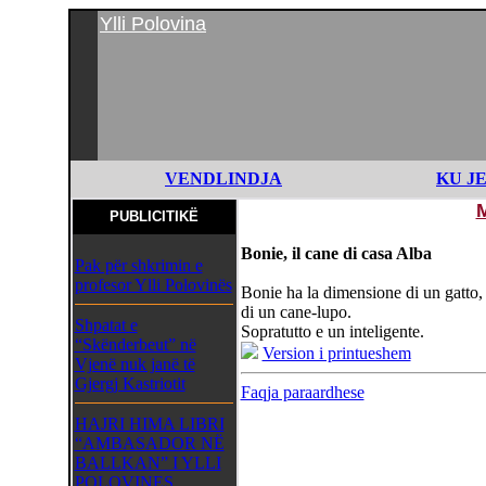
Ylli Polovina
VENDLINDJA
KU J
PUBLICITIKË
Bonie, il cane di casa Alba
Pak për shkrimin e
profesor Ylli Polovinës
Bonie ha la dimensione di un gatto,
di un cane-lupo.
Shpatat e
Sopratutto e un inteligente.
“Skënderbeut” në
Version i printueshem
Vjenë nuk janë të
Gjergj Kastriotit
Faqja paraardhese
HAJRI HIMA LIBRI
“AMBASADOR NË
BALLKAN” I YLLI
POLOVINES,