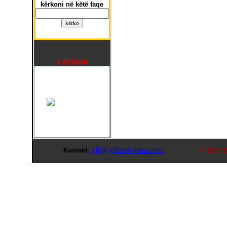
kërkoni në këtë faqe
S'AFËRMI
ylli@yllipolovina.com
©
Kontakt:
2007-2