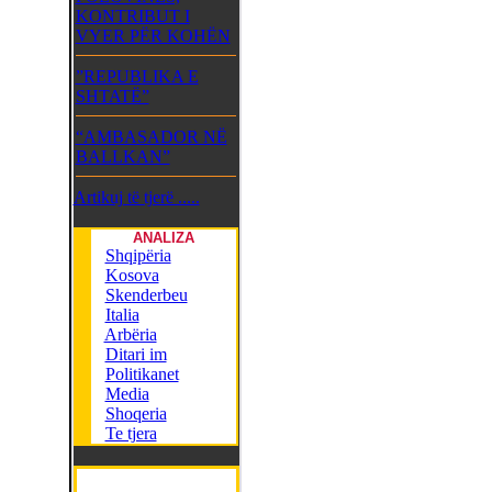
KONTRIBUT I
VYER PËR KOHËN
”REPUBLIKA E
SHTATË”
“AMBASADOR NË
BALLKAN”
Artikuj të tjerë .....
ANALIZA
Shqipëria
Kosova
Skenderbeu
Italia
Arbëria
Ditari im
Politikanet
Media
Shoqeria
Te tjera