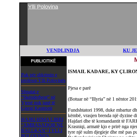
Ylli Polovina
VENDLINDJA
KU J
PUBLICITIKË
ISMAIL KADARE, KY ÇLIRO
Pak për shkrimin e
profesor Ylli Polovinës
Pjesa e parë
Shpatat e
“Skënderbeut” në
(Botuar në “Illyria” në 1 nëntor 201
Vjenë nuk janë të
Gjergj Kastriotit
Fundshtatori 1998, duke mbartur dhe 
këmbë, vrasjen brenda një dyzine di
HAJRI HIMA LIBRI
Hajdari dhe të komandantit të FAR
“AMBASADOR NË
Krasniqi, armatë kjo e prirë nga nj
BALLKAN” I YLLI
tyre një sulm djegieje dhe më pas pus
POLOVINES,