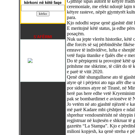
Gjithnjë sipas autorit të këtyre rradh
kërkoni në këtë faqe
ceremoniale, me efekt ndonjë lajm të
këtyre rasteve, nëpër gjymtyrët kultu
para.
Kjo ndodhi sepse qenë gjashtë ditë h
E meritojnë këtë status, ja edhe përs
posaçëm.
S'AFËRMI
Nuk ua jepte vlerën historike, këtë c
dhe forcës së saj përbindëshe fikës
emrave të individëve, lufta e shenjt
vetë fuqia titanike e fjalës dhe e m
Do të përpiqemi ta provojmë këtë që
pritshme me shkrime, të cilët do të 
e parë të vitit 2020.
Qenë ditë shungulluese ato të gjasht
atyre që i përjetoi ato nga afër dhe
por sidomos atyre në Tiranë, në Min
herë pas here edhe vetë Kryeministri
pak se bombardimet e avionëve të
Jo vetëm në ato gjashtë njëzetë e ka
më parë Kadare mbi çështjen e ndal
shprehur vendosmërisht në shtypin it
regjistruar në kujtesën e shkruar të 
gazetën “La Stampa”. Kjo e përditsh
milioni kopjesh, ka qenë streha e 