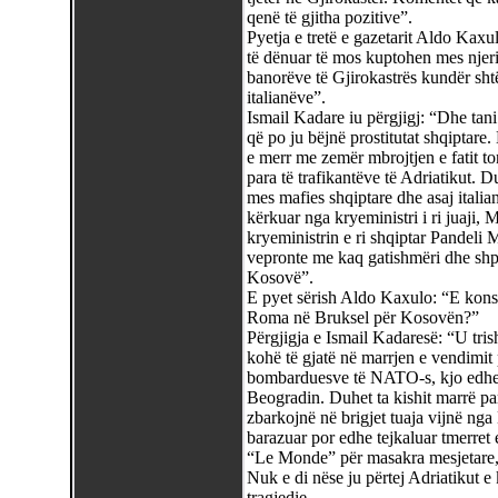
qenë të gjitha pozitive”.
Pyetja e tretë e gazetarit Aldo Kaxu
të dënuar të mos kuptohen mes njeri-t
banorëve të Gjirokastrës kundër sht
italianëve”.
Ismail Kadare iu përgjigj: “Dhe tani
që po ju bëjnë prostitutat shqiptar
e merr me zemër mbrojtjen e fatit to
para të trafikantëve të Adriatikut. D
mes mafies shqiptare dhe asaj italia
kërkuar nga kryeministri i ri juaj
kryeministrin e ri shqiptar Pandeli 
vepronte me kaq gatishmëri dhe shpe
Kosovë”.
E pyet sërish Aldo Kaxulo: “E konsi
Roma në Bruksel për Kosovën?”
Përgjigja e Ismail Kadaresë: “U tris
kohë të gjatë në marrjen e vendimit p
bombarduesve të NATO-s, kjo edhe 
Beogradin. Duhet ta kishit marrë p
zbarkojnë në brigjet tuaja vijnë nga
barazuar por edhe tejkaluar tmerret 
“Le Monde” për masakra mesjetare, k
Nuk e di nëse ju përtej Adriatikut e
tragjedie.