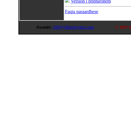
Version i printueshem
Faqja paraardhese
ylli@yllipolovina.com
©
Kontakt:
2007-2