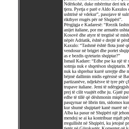
Ndërkohë, duke mbërritur deri tek e 
tjera. Pyetja e parë e Aldo Kaxulos 
ushtrisë së vdekur”, pasojave të sulmi
rikthyer rrugës për në Shqipëri”.
Përgjigja e Kadaresë: “Rrezik fashi
anijet italiane, por me armatën usht
Kosovë dhe atyre të tregtisë së mish
nëpër Adriatik, është e drejtë të përd
Kaxulo: “Tashmë është flota jonë që
vendosur në brigjet dhe portet shqip
as e bezdis qytetarin shqiptar?”
Ismail Kadare: “Edhe pse ka një të 
sotmja nuk e shqetëson shqiptarin. 
nuk ka shprehur kurrë urrejtje dhe 
bëjmë dallimin midis egërsisë së Ba
partizanëve, ndjekësve të tyre për 
trupave italiane. Jemi të ndërgjegj
prej të cilit vuajtët edhe ju. Gjatë
edhe të tillë që dëshmonin miqësin
pasqyruar në librin tim, sidomos kur
kur shumë shqiptarë kanë marrë në m
Alba ka pasur në Shqipëri një jeho
mendoj se ai ka kontribuar mjaft pë
rregullisht në Shqipëri, ku jetojnë p
tjetër në Gjirokastër. Komentet që 