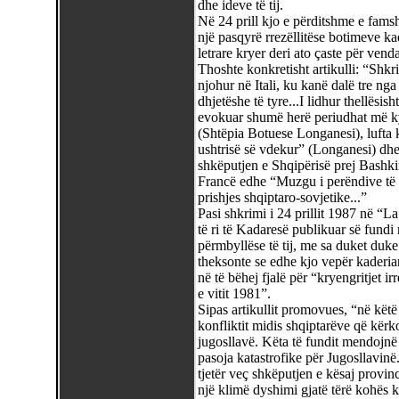
dhe ideve të tij.
Në 24 prill kjo e përditshme e famshm
një pasqyrë rrezëllitëse botimeve ka
letrare kryer deri ato çaste për vend
Thoshte konkretisht artikulli: “Shkr
njohur në Itali, ku kanë dalë tre nga 
dhjetëshe të tyre...I lidhur thellësish
evokuar shumë herë periudhat më ky
(Shtëpia Botuese Longanesi), lufta 
ushtrisë së vdekur” (Longanesi) dhe
shkëputjen e Shqipërisë prej Bashki
Francë edhe “Muzgu i perëndive të ste
prishjes shqiptaro-sovjetike...”
Pasi shkrimi i 24 prillit 1987 në “
të ri të Kadaresë publikuar së fundi 
përmbyllëse të tij, me sa duket duk
theksonte se edhe kjo vepër kaderia
në të bëhej fjalë për “kryengritjet 
e vitit 1981”.
Sipas artikullit promovues, “në këtë 
konfliktit midis shqiptarëve që kër
jugosllavë. Këta të fundit mendojn
pasoja katastrofike për Jugosllavin
tjetër veç shkëputjen e kësaj provi
një klimë dyshimi gjatë tërë kohës 