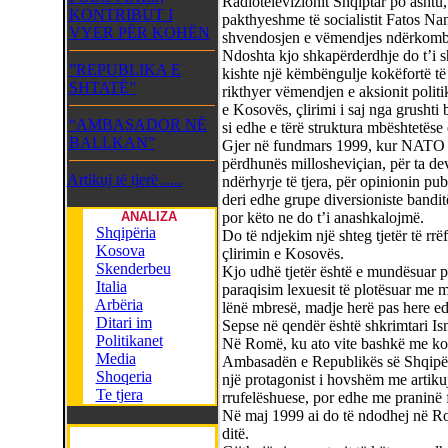
Radiotelevizionit Shqiptar po ashtu
KONTRIBUT I
pakthyeshme të socialistit Fatos Nan
VYER PËR KOHËN
shvendosjen e vëmendjes ndërkombë
Ndoshta kjo shkapërderdhje do t’i sh
”REPUBLIKA E
kishte një këmbëngulje kokëfortë të 
SHTATË”
rikthyer vëmendjen e aksionit politik
e Kosovës, çlirimi i saj nga grushti 
“AMBASADOR NË
si edhe e tërë struktura mbështetëse 
BALLKAN”
Gjer në fundmars 1999, kur NATO do 
përdhunës millosheviçian, për ta dev
Artikuj të tjerë .....
ndërhyrje të tjera, për opinionin publ
deri edhe grupe diversioniste bandit
ANALIZA
por këto ne do t’i anashkalojmë.
Shqipëria
Do të ndjekim një shteg tjetër të rrë
Kosova
çlirimin e Kosovës.
Skenderbeu
Kjo udhë tjetër është e mundësuar pr
Italia
paraqisim lexuesit të plotësuar me mj
Arbëria
lënë mbresë, madje herë pas here e
Ditari im
Sepse në qendër është shkrimtari Is
Politikanet
Në Romë, ku ato vite bashkë me kole
Media
Ambasadën e Republikës së Shqipëris
Shoqeria
një protagonist i hovshëm me artikujt
Te tjera
rrufelëshuese, por edhe me praninë f
Në maj 1999 ai do të ndodhej në Rom
ditë.