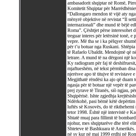
ambasadorit shqiptar në Romë, Pirro
Komitetit Shqiptar për Marrëdhëniet
“Dallongaro mendon të vijë aty nga m
mënyrë objektive në revistat “Il set
internazionali” dhe mund të bëjë e
Roma”. Çështjet përse interesohet 
treguar interes për letërsinë tonë, e
vepre. Më tha se i ka pëlqyer shumë
për t’u botuar nga Ruskani. Shtëpia 
të Rafaelo Ubaldit. Mendojmë që nëp
letrare. A mund të na dërgoni një k
Ky radiogram për faj të deshifruesi
mjaftueshëm, në tekst përmban disa 
njerësve apo të titujve të revistave 
Megjithatë rëndësi ka ajo që duam t
ngasja për të botuar një vepër të par
prej zyrave të Tiranës, siò ngjau, pë
Shqipërisë. Ishte zgjedhja krejtësish
Ndërkohë, pasi bëmë këtë depërtim t
luftës së Kosovës, do të rikthehemi 
tetor 1998. Është një intervistë e Ka
Shtatë muaj para fillimit të bombar
njohur, mes shqiptarëve dhe tërë eli
Shteteve të Bashkuara të Amerikës. I
në sy kur në maj 1999 erdhi në Romë