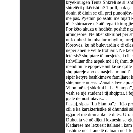
kryekirurgen Teuta Shkreli se si ish
shtretërit pikërisht në 1 prill, pak ç
donin të dinin se cili prej punonjës
më pas. Pyetnin po ashtu me mjaft k
të të shtruarve në atë repart kirurgjie 
Por këto akuza u hodhën poshtë nga 
armiqësore. Në libër shkruhet për sh
nuk duheshin mbajtur mbyllur, urrejt
Kosovës, ku në bulevardin e të cilës
nëpër anën e vet të trotuarit. Në këtë 
letërsisë shqiptare të mesjetës, i ci
i zhvilluar dhe aspak më i fajshmi duh
mendimi të epopeve antike se qoftë 
shqiptareje apo e anasjella mund t’i 
sipër këtyre bashkimeve familjare: ka
shtëpinë e nuses...Zanat sllave apo sh
Vijon më tej shkrimi i “La Stampa”,
vesh se një student i tij shqiptar, i 
gjatë demostratave...”.
Pastaj, sipas “La Stampa”,: “Kjo pro
cili e ka karakteristikë të dhuntisë s
ngjarjet më dramatike të ditës. Urojm
Duhet ta vë në dijeni lexuesin se g
Kadaresë me lexuesit italianë i kam 
Jashtme në Tiranë të datuara në 1 k