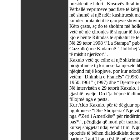
presidenti e lideri i Kosovës Ibrah
Përballë veprimeve pacifiste të këtij
më shumë si një ndër kushtruesit më 
kundër brutalitetit të qarqeve shovin
Këto çaste, sç do të shohim më holl
vetë në një çlironjës të shquar të Ko
kjo e bënte Rilindas të spikatur të të 
Në 29 tetor 1998 \"La Stampa” publi
Cazzullo) me Kadarenë. Titullohej \"
të mishit njerëzor\".
Kaxulo vetë qe edhe ai një shkrimta
biografinë e tij krijuese ka njëzetë li
njëqind mijë kopjeve, por kur ndod
vetëm “Dhimbja e Francës” (1996), 
1950-1961” (1997) dhe “Djemtë që 
Në intervistën e 29 tetorit Kaxulo, 
gjashtë pyetje. Do t’ja bëjmë të ditur 
fillojmë nga e pesta.
Kur Aldo Kaxulo, për të dëgjuar opin
ngulmuese “Dhe Shqipëria? Një vit m
nga \"Zëri i Amerikës\" për rindërt
pas?\", përgjigja që mori për trazira
kursej shigjetat ndaj vendit tim. N
opozitës të bëhen dialektikisht demok
parime. Tani Tirana është më e qetë. 