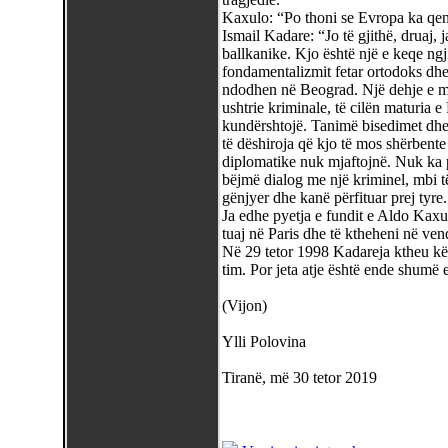
Kaxulo: “Po thoni se Evropa ka qen
Ismail Kadare: “Jo të gjithë, druaj, 
ballkanike. Kjo është një e keqe ngji
fondamentalizmit fetar ortodoks dhe 
ndodhen në Beograd. Një dehje e m
ushtrie kriminale, të cilën maturia 
kundërshtojë. Tanimë bisedimet dhe 
të dëshiroja që kjo të mos shërbente
diplomatike nuk mjaftojnë. Nuk ka 
bëjmë dialog me një kriminel, mbi t
gënjyer dhe kanë përfituar prej tyre.
Ja edhe pyetja e fundit e Aldo Kaxu
tuaj në Paris dhe të ktheheni në ven
Në 29 tetor 1998 Kadareja ktheu kë
tim. Por jeta atje është ende shumë 
(Vijon)
Ylli Polovina
Tiranë, më 30 tetor 2019