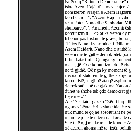
Ndërkaq “Rilindja Demokratike” e 13
ishte Azem Hajdari\", mes të tjeras
konsideron vrasjen e Azem Hajdarit 
kombëtare...”, “Azem Hajdari vdiq 
vrau Fatos Nano dhe Sllobodan Mill
shqiptarët\", \"Amaneti i Azemit ës
komunizmit!\", \"Sot ka vetëm dy rru
fshehur pas fustanit të grave, burrat
“Fatos Nano, ky kriminel i fëlliqur 
Azem Hajdarit, Nano dhe e gjithë kl
vetëm me të gjithë demokratët, por m
fillon katastrofa. Që nga ky moment
më asgjë. Ose komunizmi do të zhduk
ne të gjithë. Që nga ky moment të gj
rrëzuar diktaturën, të gjithë ata që
komunistë, të gjithë ata që aspironin
demokratë janë në gjak me Nanon
duhet të shohë tek çdo demokrat gj
flejë më...\".
Atë 13 shtator gazeta “Zëri i Popul
ngjarjes bënte të dukshme idenë e sa
nuk mund të çojnë absolutisht në për
mund të jenë të interesuar forca të c
Si e tillë ngjarja kriminale kundër
që acaron akoma më tej jetën politi