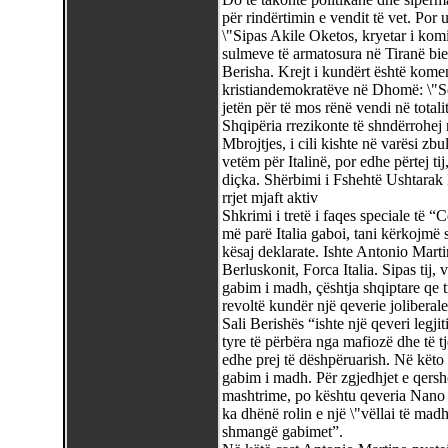
për rindërtimin e vendit të vet. Por
\"Sipas Akile Oketos, kryetar i komi
sulmeve të armatosura në Tiranë bie
Berisha. Krejt i kundërt është komen
kristiandemokratëve në Dhomë: \"Sol
jetën për të mos rënë vendi në total
Shqipëria rrezikonte të shndërrohej n
Mbrojtjes, i cili kishte në varësi z
vetëm për Italinë, por edhe përtej tij
diçka. Shërbimi i Fshehtë Ushtarak It
rrjet mjaft aktiv
Shkrimi i tretë i faqes speciale të “
më parë Italia gaboi, tani kërkojmë st
kësaj deklarate. Ishte Antonio Martin
Berluskonit, Forca Italia. Sipas tij, 
gabim i madh, çështja shqiptare qe tra
revoltë kundër një qeverie joliberal
Sali Berishës “ishte një qeveri legji
tyre të përbëra nga mafiozë dhe të t
edhe prej të dëshpëruarish. Në këto
gabim i madh. Për zgjedhjet e qershor
mashtrime, po kështu qeveria Nano nu
ka dhënë rolin e një \"vëllai të madh
shmangë gabimet”.