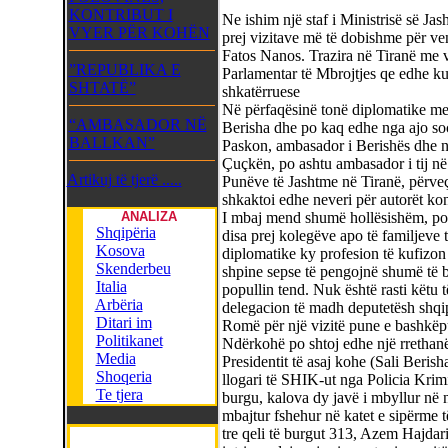
KONTRIBUT I
Ne ishim një staf i Ministrisë së J
VYER PËR KOHËN
prej vizitave më të dobishme për ven
Fatos Nanos. Trazira në Tiranë me vr
”REPUBLIKA E
Parlamentar të Mbrojtjes qe edhe ku
SHTATË”
shkatërruese
Në përfaqësinë tonë diplomatike me 
“AMBASADOR NË
Berisha dhe po kaq edhe nga ajo soci
BALLKAN”
Paskon, ambasador i Berishës dhe n
Çuçkën, po ashtu ambasador i tij në
Artikuj të tjerë .....
Punëve të Jashtme në Tiranë, përveç
shkaktoi edhe neveri për autorët kon
ANALIZA
I mbaj mend shumë hollësishëm, por 
Shqipëria
disa prej kolegëve apo të familjeve 
Kosova
diplomatike ky profesion të kufizon 
Skenderbeu
shpine sepse të pengojnë shumë të b
Italia
popullin tend. Nuk është rasti këtu 
Arbëria
delegacion të madh deputetësh shqipt
Ditari im
Romë për një vizitë pune e bashkëp
Politikanet
Ndërkohë po shtoj edhe një rrethanë
Media
Presidentit të asaj kohe (Sali Beris
Shoqeria
llogari të SHIK-ut nga Policia Krimi
Te tjera
burgu, kalova dy javë i mbyllur në n
mbajtur fshehur në katet e sipërme t
tre qeli të burgut 313, Azem Hajdari