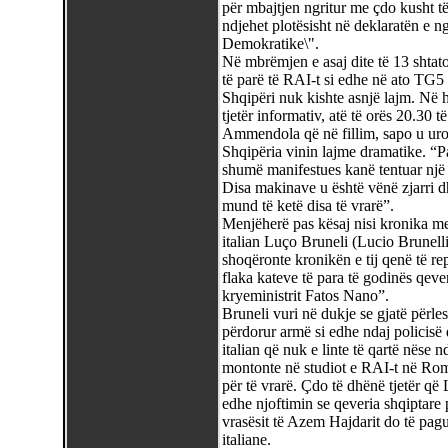
për mbajtjen ngritur me çdo kusht të 
ndjehet plotësisht në deklaratën e n
Demokratike\".
Në mbrëmjen e asaj dite të 13 shtator
të parë të RAI-t si edhe në ato TG5 t
Shqipëri nuk kishte asnjë lajm. Në 
tjetër informativ, atë të orës 20.30 t
Ammendola që në fillim, sapo u uroi 
Shqipëria vinin lajme dramatike. “Pa
shumë manifestues kanë tentuar një 
Disa makinave u është vënë zjarri dh
mund të ketë disa të vrarë”.
Menjëherë pas kësaj nisi kronika me 
italian Luço Bruneli (Lucio Brunelli
shoqëronte kronikën e tij qenë të repe
flaka kateve të para të godinës qever
kryeministrit Fatos Nano”.
Bruneli vuri në dukje se gjatë përle
përdorur armë si edhe ndaj policisë 
italian që nuk e linte të qartë nëse 
montonte në studiot e RAI-t në Romë,
për të vrarë. Çdo të dhënë tjetër që 
edhe njoftimin se qeveria shqiptare p
vrasësit të Azem Hajdarit do të pagu
italiane.