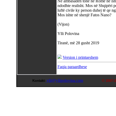
Në ambasadën tonë në Romë ne ishim
ndodhte realisht. Mos në Shqipëri po
luftë civile ky person duhej të qe n
Mos ishte në shenjë Fatos Nano?
(Vijon)
Ylli Polovina
Tiranë, më 28 gusht 2019
Version i printueshem
Faqja paraardhese
ylli@yllipolovina.com
©
Kontakt:
2007-2