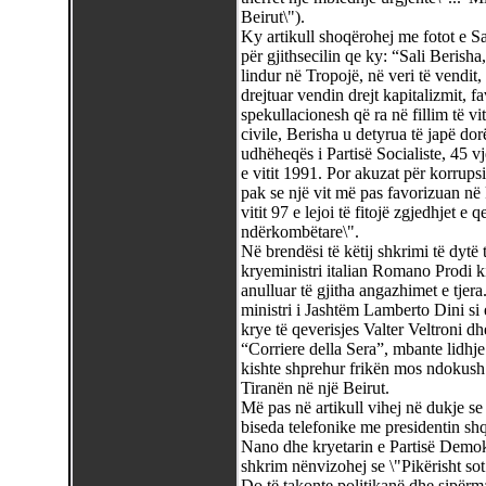
Beirut\").
Ky artikull shoqërohej me fotot e Sa
për gjithsecilin qe ky: “Sali Berisha
lindur në Tropojë, në veri të vendit
drejtuar vendin drejt kapitalizmit, f
spekullacionesh që ra në fillim të vi
civile, Berisha u detyrua të japë do
udhëheqës i Partisë Socialiste, 45 vj
e vitit 1991. Por akuzat për korrupsi
pak se një vit më pas favorizuan në 
vitit 97 e lejoi të fitojë zgjedhjet e
ndërkombëtare\".
Në brendësi të këtij shkrimi të dytë 
kryeministri italian Romano Prodi ki
anulluar të gjitha angazhimet e tjer
ministri i Jashtëm Lamberto Dini si 
krye të qeverisjes Valter Veltroni d
“Corriere della Sera”, mbante lidhje 
kishte shprehur frikën mos ndokush n
Tiranën në një Beirut.
Më pas në artikull vihej në dukje s
biseda telefonike me presidentin sh
Nano dhe kryetarin e Partisë Demok
shkrim nënvizohej se \"Pikërisht so
Do të takonte politikanë dhe sipërm