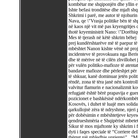
kombëtar me shqiponjën dhe yllin e 
Ishte befasi tronditëse dhe mjaft shq
Shkrimi i parë, me autor të njohuri
Nava, qe \"Vrasja politike bën të shp
në kaos një vit më pas kryengritjes q
thotë kryeministrit Nano: \"Dorëhiq
Mes të tjerash në këtë shkrim bëhej 
prej kundërshtarëve më të paepur të r
mbështet Nanon kishte vënë në proje
incidenteve të provokuara nga Berish
dhe të mërive në të cilën zhvillohet 
për vulën politiko-mafioze të atentati
bandave mafioze dhe përleshjet për pu
të shkuar, kanë dominuar jetën poli
rëndë, zona të tëra janë nën kontroll
valvitur flamurin e nacionalizmit k
refugjatë është bërë prapavija e guer
pozicionet e bashkësisë ndërkombëtar
Kosovës, i duhet të luajë mes solida
qarkullojnë zëra të ndryshme, njeri p
për dobësimin e mbështetjeve kryeso
qendrueshmëria e Shqipërisë mbetet
Sikur të mos mjaftonte ky shkrim i f
dyti i faqes speciale të “Corriere de
thërret një mbledhje urgjente\"...”M