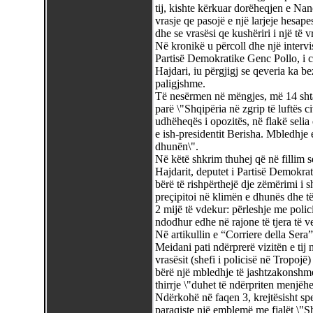
tij, kishte kërkuar dorëheqjen e Nano
vrasje qe pasojë e një larjeje hesape
dhe se vrasësi qe kushëriri i një të v
Në kronikë u përcoll dhe një intervis
Partisë Demokratike Genc Pollo, i ci
Hajdari, iu përgjigj se qeveria ka be
paligjshme.
Të nesërmen në mëngjes, më 14 shtat
parë \"Shqipëria në zgrip të luftës ci
udhëheqës i opozitës, në flakë selia 
e ish-presidentit Berisha. Mbledhje 
dhunën\".
Në këtë shkrim thuhej që në fillim s
Hajdarit, deputet i Partisë Demokrat
bërë të rishpërthejë dje zëmërimi i s
preçipitoi në klimën e dhunës dhe të
2 mijë të vdekur: përleshje me polic
ndodhur edhe në rajone të tjera të ve
Në artikullin e “Corriere della Sera
Meidani pati ndërprerë vizitën e tij 
vrasësit (shefi i policisë në Tropo
bërë një mbledhje të jashtzakonshme
thirrje \"duhet të ndërpriten menjëh
Ndërkohë në faqen 3, krejtësisht sp
paraqiste një emblemë me fjalët \"Sh