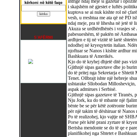
intrige ndaj meje si gazetar i opozit
kërkoni në këtë faqe
i skajshëm në gjestet e luftës politi
kuptova se ai nuk kishte rol në çfar
vesh, u rreshtua me ata që në PD ish
ndaj meje, pra të lihesha në jetë të li
Akuza se urdhërdhënës i vrasjes së 
pabesueshëm, të paktën në Ambasad
S'AFËRMI
ardhjen e tij në vizitë të lartë shtet
ndodhej në kryeqytetin italian. Ndër
njoftuar se Nanos i kishte ardhur mira
Bashkuara të Amerikës.
Kjo do të kryhej dhjetë ditë pas viz
Gjithnjë sipas gazetave dhe jo burim
do të pritej nga Sekretarja e Shteti
Tenet. Ollbrajt ishte një hebreje s
ushtarake Sllobodan Millosheviçin, 
aspak admirues i Serbisë.
Gjithnjë sipas gazetave të Tiranës,
Nju Jork, ku do të mbante një fjal
bënte be se për këtë zotëronte buri
për një takim të dëshiruar të Nanos
Po të realizohej, kjo vajtje në SHB
Porse për këtë prani zyrtare të kryem
Berisha mendonte se do të qe e pare
planifikohej nga Shtetet e Bashkuara 