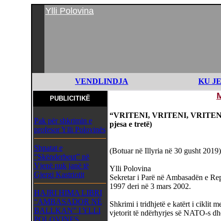
Ylli Polovina
VENDLINDJA
KU J
PUBLICITIKË
“VRITENI, VRITENI, VRITENI N
Pak për shkrimin e
pjesa e tretë)
profesor Ylli Polovinës
Shpatat e
(Botuar në Illyria në 30 gusht 2019)
“Skënderbeut” në
Vjenë nuk janë të
Ylli Polovina
Gjergj Kastriotit
Sekretar i Parë në Ambasadën e Rep
1997 deri në 3 mars 2002.
HAJRI HIMA LIBRI
“AMBASADOR NË
Shkrimi i tridhjetë e katërt i ciklit 
BALLKAN” I YLLI
vjetorit të ndërhyrjes së NATO-s dh
POLOVINES,