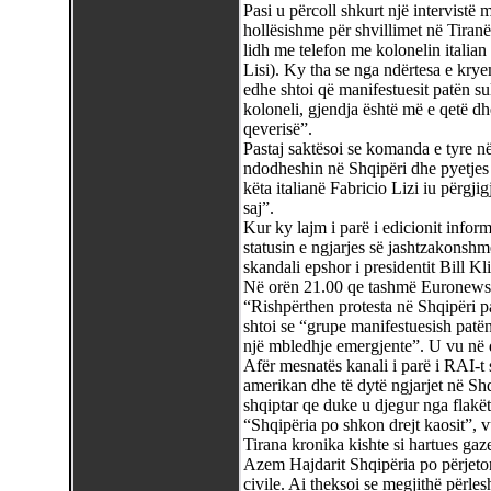
Pasi u përcoll shkurt një intervistë m
hollësishme për shvillimet në Tira
lidh me telefon me kolonelin italian 
Lisi). Ky tha se nga ndërtesa e krye
edhe shtoi që manifestuesit patën s
koloneli, gjendja është më e qetë d
qeverisë”.
Pastaj saktësoi se komanda e tyre në 
ndodheshin në Shqipëri dhe pyetjes
këta italianë Fabricio Lizi iu përgj
saj”.
Kur ky lajm i parë i edicionit info
statusin e ngjarjes së jashtzakonshme,
skandali epshor i presidentit Bill Kl
Në orën 21.00 qe tashmë Euronews, i 
“Rishpërthen protesta në Shqipëri p
shtoi se “grupe manifestuesish patën
një mbledhje emergjente”. U vu në 
Afër mesnatës kanali i parë i RAI-t si
amerikan dhe të dytë ngjarjet në Shq
shqiptar qe duke u djegur nga flakët
“Shqipëria po shkon drejt kaosit”, v
Tirana kronika kishte si hartues gaze
Azem Hajdarit Shqipëria po përjeton
civile. Ai theksoi se megjithë përlesh