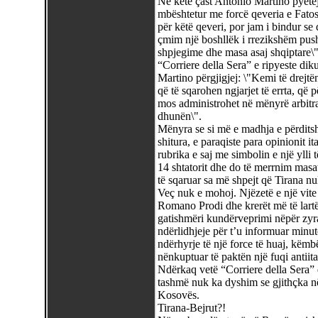
Në këtë çast Antonio Martino pyetej
mbështetur me forcë qeveria e Fato
për këtë qeveri, por jam i bindur s
çmim një boshllëk i rrezikshëm pushte
shpjegime dhe masa asaj shqiptare\"
“Corriere della Sera” e ripyeste dik
Martino përgjigjej: \"Kemi të drejt
që të sqarohen ngjarjet të errta, që p
mos administrohet në mënyrë arbitrar
dhunën\".
Mënyra se si më e madhja e përditsh
shitura, e paraqiste para opinionit 
rubrika e saj me simbolin e një ylli
14 shtatorit dhe do të merrnim masat
të sqaruar sa më shpejt që Tirana n
Veç nuk e mohoj. Njëzetë e një vit
Romano Prodi dhe krerët më të lartë
gatishmëri kundërveprimi nëpër zyrat 
ndërlidhjeje për t’u informuar minu
ndërhyrje të një force të huaj, këmb
nënkuptuar të paktën një fuqi antiita
Ndërkaq vetë “Corriere della Sera” 
tashmë nuk ka dyshim se gjithçka n
Kosovës.
Tirana-Bejrut?!