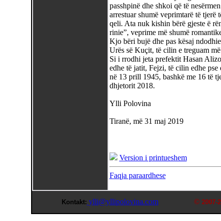
passhpinë dhe shkoi që të nesërmen 
arrestuar shumë veprimtarë të tjerë të
qeli. Ata nuk kishin bërë gjeste ë rë
rinie”, veprime më shumë romantike.
Kjo bëri bujë dhe pas kësaj ndodhie 
Urës së Kuçit, të cilin e treguam më
Si i rrodhi jeta prefektit Hasan Alizot
edhe të jatit, Fejzi, të cilin edhe p
në 13 prill 1945, bashkë me 16 të t
dhjetorit 2018.
Ylli Polovina
Tiranë, më 31 maj 2019
Version i printueshem
Faqja paraardhese
ylli@yllipolovina.com
©
Kontakt:
2007-2