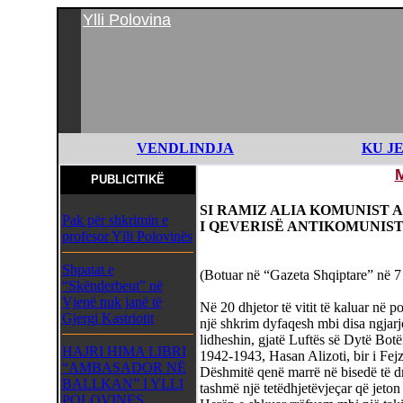
Ylli Polovina
VENDLINDJA
KU J
PUBLICITIKË
SI RAMIZ ALIA KOMUNIST 
Pak për shkrimin e
I QEVERISË ANTIKOMUNIST
profesor Ylli Polovinës
Shpatat e
(Botuar në “Gazeta Shqiptare” në 7
“Skënderbeut” në
Vjenë nuk janë të
Në 20 dhjetor të vitit të kaluar në 
Gjergj Kastriotit
një shkrim dyfaqesh mbi disa ngjarje 
lidheshin, gjatë Luftës së Dytë Botër
HAJRI HIMA LIBRI
1942-1943, Hasan Alizoti, bir i Fejzi
“AMBASADOR NË
Dëshmitë qenë marrë në bisedë të dre
BALLKAN” I YLLI
tashmë një tetëdhjetëvjeçar që jeto
POLOVINES,