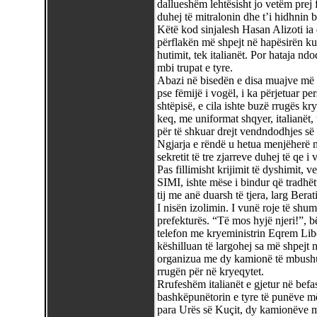
dallueshëm lehtësisht jo vetëm prej 
duhej të mitralonin dhe t’i hidhnin b
Këtë kod sinjalesh Hasan Alizoti ia 
përflakën më shpejt në hapësirën k
hutimit, tek italianët. Por hataja nd
mbi trupat e tyre.
Abazi në bisedën e disa muajve më p
pse fëmijë i vogël, i ka përjetuar pe
shtëpisë, e cila ishte buzë rrugës kr
keq, me uniformat shqyer, italianët
për të shkuar drejt vendndodhjes së
Ngjarja e rëndë u hetua menjëherë n
sekretit të tre zjarreve duhej të qe 
Pas fillimisht krijimit të dyshimit, 
SIMI, ishte mëse i bindur që tradhë
tij me anë duarsh të tjera, larg Berati
I nisën izolimin. I vunë roje të shum
prefekturës. “Të mos hyjë njeri!”, bë
telefon me kryeministrin Eqrem Libo
këshilluan të largohej sa më shpejt 
organizua me dy kamionë të mbushur
rrugën për në kryeqytet.
Rrufeshëm italianët e gjetur në befa
bashkëpunëtorin e tyre të punëve më 
para Urës së Kuçit, dy kamionëve me