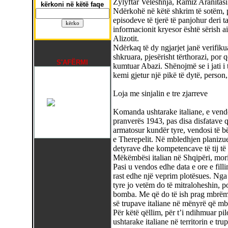
Zylyftar Veleshnja, Ramiz Aranitasi
kërkoni në këtë faqe
Ndërkohë në këtë shkrim të sotëm, 
episodeve të tjerë të panjohur deri t
informacionit kryesor është sërish
Alizotit.
Ndërkaq të dy ngjarjet janë verifiku
shkruara, pjesërisht tërthorazi, por 
S'AFËRMI
kumtuar Abazi. Shënojmë se i jati i t
kemi gjetur një pikë të dytë, person, 
Loja me sinjalin e tre zjarreve
Komanda ushtarake italiane, e vend
pranverës 1943, pas disa disfatave q
armatosur kundër tyre, vendosi të b
e Therepelit. Në mbledhjen planizue
detyrave dhe kompetencave të tij të
Mëkëmbësi italian në Shqipëri, mori
Pasi u vendos edhe data e ore e fill
rast edhe një veprim plotësues. Nga a
tyre jo vetëm do të mitraloheshin, p
bomba. Me që do të ish prag mbrëmje
së trupave italiane në mënyrë që mbi
Për këtë qëllim, për t’i ndihmuar p
ushtarake italiane në territorin e trup