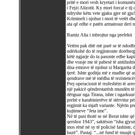
pritë e mori vesh kryetari i komun
i Fejzi Alizotit. Ky mori forcat e tij
ndryshe këtu vete gjaku gjer në gju
Krimineli i njohur i mori të vetët dh
ata që edhe e patën armatosur deri 
Ramiz Alia i mbrojtur nga prefekti
Vetëm pak ditë më parë se të ndodhte
ndërkohë do të regjistronte dorëhe
këtë ngjarje do ta pasonte edhe kapit
dhe vrasje me të pabesë të antifashi
disa emrave të njohur si Margarita d
tjerë. Ishte goditja më e madhe që aut
qendrave më të mëdha të rezistencës 
Prej operacionit të rrufeshëm të ar
një pakicë qëndrestarësh mundën të s
dërguar nga Tirana, ishte i ngarkuari
prehë e karabinierëve të stërvitur 
regjimit ka mjaft variante. Njërin prej
kujtimeve “Jeta ime”.
Në të pasi thotë se në Berat ishte që
qershor 1943”, saktëson “isha gjysm
mos rënë në sy të policisë fashiste, 
bazë”. Pastaj: “...në fund të muajit