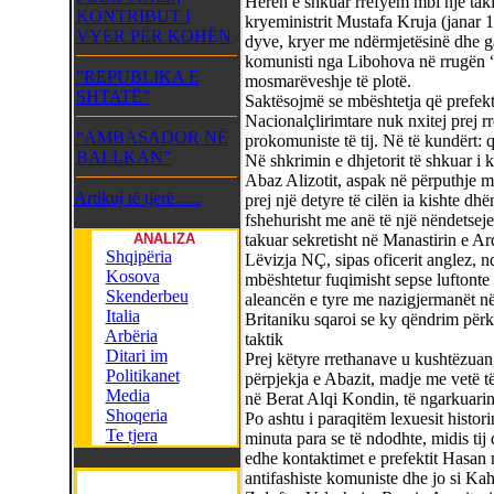
Herën e shkuar rrëfyem mbi një ta
KONTRIBUT I
kryeministrit Mustafa Kruja (janar
VYER PËR KOHËN
dyve, kryer me ndërmjetësinë dhe ga
komunisti nga Libohova në rrugën “
”REPUBLIKA E
mosmarëveshje të plotë.
SHTATË”
Saktësojmë se mbështetja që prefekti
Nacionalçlirimtare nuk nxitej prej r
“AMBASADOR NË
prokomuniste të tij. Në të kundërt: 
BALLKAN”
Në shkrimin e dhjetorit të shkuar i k
Abaz Alizotit, aspak në përputhje me
Artikuj të tjerë .....
prej një detyre të cilën ia kishte dhë
fshehurisht me anë të një nëndetse
ANALIZA
takuar sekretisht në Manastirin e Ar
Shqipëria
Lëvizja NÇ, sipas oficerit anglez, 
Kosova
mbështetur fuqimisht sepse luftonte p
Skenderbeu
aleancën e tyre me nazigjermanët në
Italia
Britaniku sqaroi se ky qëndrim përk
Arbëria
taktik
Ditari im
Prej këtyre rrethanave u kushtëzuan,
Politikanet
përpjekja e Abazit, madje me vetë të 
Media
në Berat Alqi Kondin, të ngarkuari
Shoqeria
Po ashtu i paraqitëm lexuesit histori
Te tjera
minuta para se të ndodhte, midis ti
edhe kontaktimet e prefektit Hasan m
antifashiste komuniste dhe jo si K