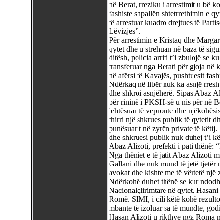
në Berat, rreziku i arrestimit u bë ko
fashiste shpallën shtetrrethimin e qyt
të arrestuar kuadro drejtues të Partisë
Lëvizjes”.
Për arrestimin e Kristaq dhe Margar
qytet dhe u strehuan në baza të sigur
ditësh, policia arriti t’i zbulojë se 
transferuar nga Berati për gjoja në
në afërsi të Kavajës, pushtuesit fash
Ndërkaq në libër nuk ka asnjë rresht p
dhe shkroi asnjëherë. Sipas Abaz Alizo
për rininë i PKSH-së u nis për në Be
lehtësuar të vepronte dhe njëkohësish
thirri një shkrues publik të qytetit d
punësuarit në zyrën private të këtij.
dhe shkruesi publik nuk duhej t’i kë
Abaz Alizoti, prefekti i pati thënë: 
Nga thëniet e të jatit Abaz Alizoti
Gallani dhe nuk mund të jetë tjetër n
avokat dhe kishte me të vërtetë një z
Ndërkohë duhet thënë se kur ndodhën
Nacionalçlirimtare në qytet, Hasani
Romë. SIMI, i cili këtë kohë rezulto
mbante të izoluar sa të mundte, god
Hasan Alizoti u rikthye nga Roma mb