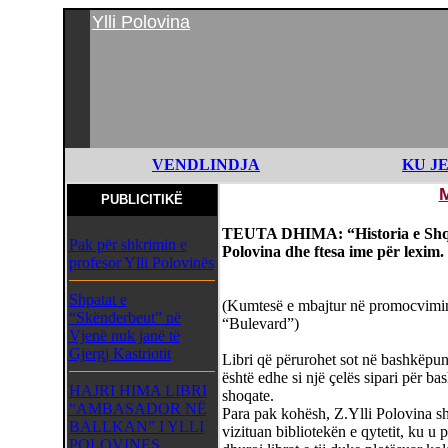
Ylli Polovina
VENDLINDJA
KU J
PUBLICITIKË
TEUTA DHIMA: “Historia e Shqip
Pak për shkrimin e
Polovina dhe ftesa ime për lexim.
profesor Ylli Polovinës
Shpatat e
(Kumtesë e mbajtur në promocvimin e
“Skënderbeut” në
“Bulevard”)
Vjenë nuk janë të
Gjergj Kastriotit
Libri që përurohet sot në bashkëpu
është edhe si një çelës sipari për ba
HAJRI HIMA LIBRI
shoqate.
“AMBASADOR NË
Para pak kohësh, Z.Ylli Polovina sh
BALLKAN” I YLLI
vizituan bibliotekën e qytetit, ku u p
POLOVINES,