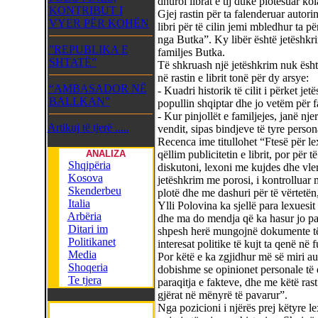
dhuroi librat e tij duke plotësuar k
KONTRIBUT I
Gjej rastin për ta falenderuar autorin
VYER PËR KOHËN
libri për të cilin jemi mbledhur ta p
nga Butka”. Ky libër është jetëshkrim
”REPUBLIKA E
familjes Butka.
SHTATË”
Të shkruash një jetëshkrim nuk ësht
në rastin e librit tonë për dy arsye:
“AMBASADOR NË
- Kuadri historik të cilit i përket je
BALLKAN”
popullin shqiptar dhe jo vetëm për f
- Kur pinjollët e familjejes, janë nje
Artikuj të tjerë .....
vendit, sipas bindjeve të tyre person
Recenca ime titullohet “Ftesë për le
ANALIZA
qëllim publicitetin e librit, por për t
Shqipëria
diskutoni, lexoni me kujdes dhe vler
Kosova
jetëshkrim me porosi, i kontrolluar 
Skenderbeu
plotë dhe me dashuri për të vërtetën
Italia
Ylli Polovina ka sjellë para lexuesit
Arbëria
dhe ma do mendja që ka hasur jo pak
Ditari im
shpesh herë mungojnë dokumente të 
Politikanet
interesat politike të kujt ta qenë në f
Media
Por këtë e ka zgjidhur më së miri a
Shoqeria
dobishme se opinionet personale të 
Te tjera
paraqitja e fakteve, dhe me këtë ras
gjërat në mënyrë të pavarur”.
Nga pozicioni i njërës prej këtyre le