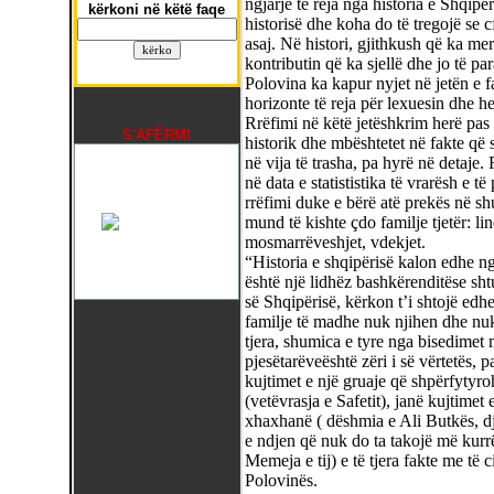
ngjarje të reja nga historia e Shqipë
kërkoni në këtë faqe
historisë dhe koha do të tregojë se c
asaj. Në histori, gjithkush që ka meri
kontributin që ka sjellë dhe jo të pa
Polovina ka kapur nyjet në jetën e f
horizonte të reja për lexuesin dhe he
Rrëfimi në këtë jetëshkrim herë pas
S'AFËRMI
historik dhe mbështetet në fakte që 
në vija të trasha, pa hyrë në detaje
në data e statististika të vrarësh e t
rrëfimi duke e bërë atë prekës në shu
mund të kishte çdo familje tjetër: lin
mosmarrëveshjet, vdekjet.
“Historia e shqipërisë kalon edhe ng
është një lidhëz bashkërenditëse sht
së Shqipërisë, kërkon t’i shtojë edhe
familje të madhe nuk njihen dhe nuk j
tjera, shumica e tyre nga bisedimet m
pjesëtarëveështë zëri i së vërtetës, 
kujtimet e një gruaje që shpërfytyro
(vetëvrasja e Safetit), janë kujtimet e
xhaxhanë ( dëshmia e Ali Butkës, dj
e ndjen që nuk do ta takojë më kur
Memeja e tij) e të tjera fakte me të c
Polovinës.