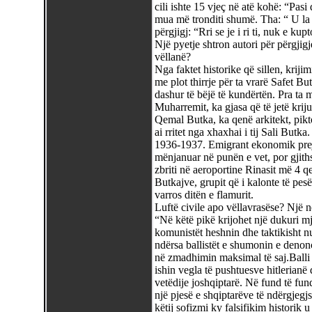
cili ishte 15 vjeç në atë kohë: “Pasi 
mua më tronditi shumë. Tha: “ U la n
përgjigj: “Rri se je i ri ti, nuk e kup
Një pyetje shtron autori për përgji
vëllanë?
Nga faktet historike që sillen, krijimi
me plot thirrje për ta vrarë Safet 
dashur të bëjë të kundërtën. Pra ta m
Muharremit, ka gjasa që të jetë krijua
Qemal Butka, ka qenë arkitekt, piktor
ai rritet nga xhaxhai i tij Sali Butk
1936-1937. Emigrant ekonomik prej 
mënjanuar në punën e vet, por gjith
zbriti në aeroportine Rinasit më 4 q
Butkajve, grupit që i kalonte të pes
varros ditën e flamurit.
Luftë civile apo vëllavrasëse? Një 
“Në këtë pikë krijohet një dukuri mj
komunistët heshnin dhe taktikisht n
ndërsa ballistët e shumonin e deno
në zmadhimin maksimal të saj.Balli 
ishin vegla të pushtuesve hitlerianë
vetëdije joshqiptarë. Në fund të fund
një pjesë e shqiptarëve të ndërgjeg
këtij sofizmi ky falsifikim historik u