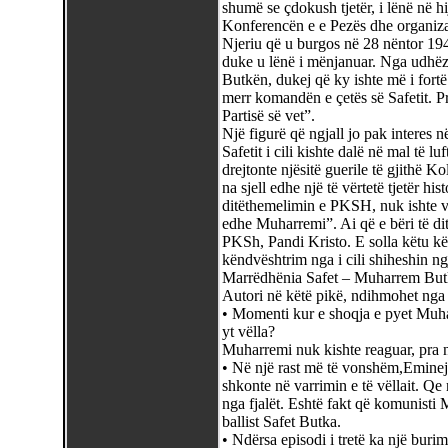
shumë se çdokush tjetër, i lënë në h
Konferencën e e Pezës dhe organizat
Njeriu që u burgos në 28 nëntor 1944
duke u lënë i mënjanuar. Nga udhëz
Butkën, dukej që ky ishte më i fort
merr komandën e çetës së Safetit. Pr
Partisë së vet”.
Një figurë që ngjall jo pak interes n
Safetit i cili kishte dalë në mal të 
drejtonte njësitë guerile të gjithë K
na sjell edhe një të vërtetë tjetër h
ditëthemelimin e PKSH, nuk ishte v
edhe Muharremi”. Ai që e bëri të dit
PKSh, Pandi Kristo. E solla këtu kët
këndvështrim nga i cili shiheshin ngj
Marrëdhënia Safet – Muharrem Butka,
Autori në këtë pikë, ndihmohet nga t
• Momenti kur e shoqja e pyet Muha
yt vëlla?
Muharremi nuk kishte reaguar, pra n
• Në një rast më të vonshëm,Emineja
shkonte në varrimin e të vëllait. Qe n
nga fjalët. Eshtë fakt që komunisti 
ballist Safet Butka.
• Ndërsa episodi i tretë ka një burim