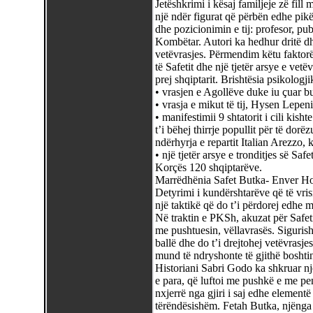
Jetëshkrimi i kësaj familjeje zë fill 
një ndër figurat që përbën edhe pikën
dhe pozicionimin e tij: profesor, publ
Kombëtar. Autori ka hedhur dritë dhe 
vetëvrasjes. Përmendim këtu faktorë
të Safetit dhe një tjetër arsye e vetë
prej shqiptarit. Brishtësia psikologj
• vrasjen e Agollëve duke iu çuar bu
• vrasja e mikut të tij, Hysen Lepeni
• manifestimii 9 shtatorit i cili kisht
t’i bëhej thirrje popullit për të dor
ndërhyrja e repartit Italian Arezzo, k
• një tjetër arsye e tronditjes së Saf
Korçës 120 shqiptarëve.
Marrëdhënia Safet Butka- Enver Hoxh
Detyrimi i kundërshtarëve që të vrisn
një taktikë që do t’i përdorej edhe m
Në traktin e PKSh, akuzat për Safeti
me pushtuesin, vëllavrasës. Sigurish
ballë dhe do t’i drejtohej vetëvrasje
mund të ndryshonte të gjithë boshtin
Historiani Sabri Godo ka shkruar një 
e para, që luftoi me pushkë e me p
nxjerrë nga gjiri i saj edhe elementë 
tërëndësishëm. Fetah Butka, njënga 