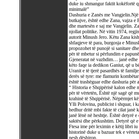
duke iu shmangur faktit kokëfortë që;
minimalë”
Dashuria e Zanës me Vangjelin.Një 
butkajve, është edhe Zana, vajza e F
dhe martesën e saj me Vangjelin. Zan
njollat politike. Në vitin 1974, regji
autorit Minush Jero. Këtu Zana kishte
shfaqjeve të para, burgosja e Minush 
propozohet të punojë si sanitare dh
për të mbetur si përfundim e papunë
Gjeneratat në vazhdim… janë edhe fa
këto faqe ia dedikon Ganiut, që u b
Uranit e të tjerë pasardhës të familj
derës së tyre: me flamurin kombëtar
është trashëguar edhe dashuria për 
“ Historia e Shqipërisë kalon edhe 
për të vërtetën, Është një sagë që m
krahinë të Shqipërisë. Nëpërmjet këtij
Ylli Polovina, publicist i shquar, i
hedhur dritë mbi fakte të cilat janë
janë lënë në heshtje. Është detyrë e ç
saktësi dhe përkushtim. Detyrë që e 
Ftesa ime për leximin e këtij libri iu
historinë duke u bazuar tek e vërteta
nesh dëshiron.