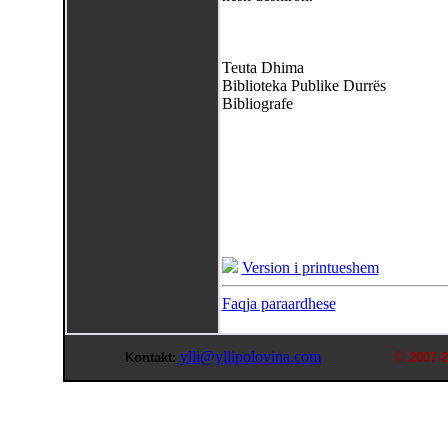
Teuta Dhima
Biblioteka Publike Durrës
Bibliografe
Version i printueshem
Faqja paraardhese
ylli@yllipolovina.com
©
Kontakt:
2007-2