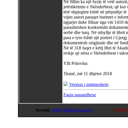
Në fillim ka një hyrje të vetë autor
jetëshkrimin e Skënderbeut, që kur u 
tërë shpjegimi është në përputhje të
vijim autori paraqet burimet e info
ngjarjet duke filluar nga viti 1410 d
parashtrohen konkretisht dokumentet
serbë dhe turq. Në mbyllje të librit
para e tyre është një portret i Gjergj 
dokumentesh origjinale dhe në fund 
Në të 318 faqet e këtij libri të Aka
rrokje që nëna e Skënderbeut i tako
Ylli Polovina
Tiranë, më 11 dhjetor 2018
Version i printueshem
Faqja paraardhese
ylli@yllipolovina.com
©
Kontakt:
2007-2