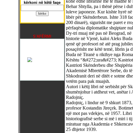
kohë edhe librarinë më të madhe të kr
kërkoni në këtë faqe
Behar Shtylla, pa i thënë përse i duhej
luleve japoneze. Kur kishte hyrë në 
libër për Skënderbeun. Ishte 318 fa
200 dinarë), sigurisht me paret e rr
përfaqësia diplomatike shqiptare nuk
Dy-tri muaj më pas në Beograd, në n
S'AFËRMI
historie në Vjenë, kaloi Aleks Buda 
qenë që profesori në atë prag jubile
posaçërisht me këtë temë, librin ja
Buda në Tiranë u rikthye nga Roma
Kështu “&#272;ura&#273; Kastriot
Kastrioti Skënderbeu dhe Shqipëria 
Akademisë Mbretërore Serbe, do të 
Shkodranit deri në ditët e sotme dhe
vetëm para pak muajsh.
Autori i këtij libri në serbisht për S
shumënjohur i atdheut vet, anëtar i
Radojniç.
Radojniç, i lindur në 9 shkurt 1873
profesor Kostandin Jireçek. Botimet
një mot pas vdekjes, në 1957. Libri
historiografisë serbe si më i miri i 
miratuar nga Akademia e Shkencave
25 dhjetor 1939.