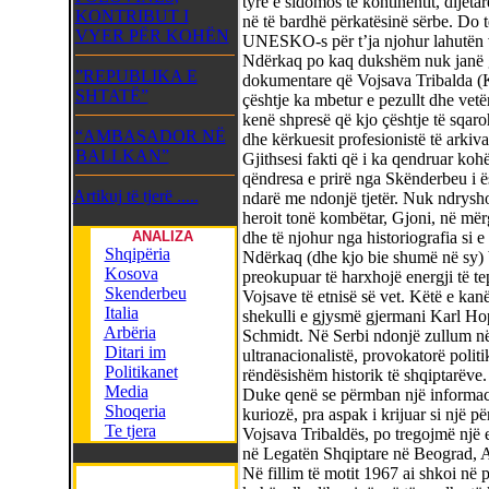
tyre e sidomos të kontinentit, dijet
KONTRIBUT I
në të bardhë përkatësinë sërbe. Do t
VYER PËR KOHËN
UNESKO-s për t’ja njohur lahutën v
Ndërkaq po kaq dukshëm nuk janë g
”REPUBLIKA E
dokumentare që Vojsava Tribalda (Kas
SHTATË”
çështje ka mbetur e pezullt dhe vetë
kenë shpresë që kjo çështje të sqaro
“AMBASADOR NË
dhe kërkuesit profesionistë të arkiv
BALLKAN”
Gjithsesi fakti që i ka qendruar koh
qëndresa e prirë nga Skënderbeu i ë
Artikuj të tjerë .....
ndarë me ndonjë tjetër. Nuk ndryshoi
heroit tonë kombëtar, Gjoni, në mërgi
ANALIZA
dhe të njohur nga historiografia si e t
Shqipëria
Ndërkaq (dhe kjo bie shumë në sy) 
Kosova
preokupuar të harxhojë energji të te
Skenderbeu
Vojsave të etnisë së vet. Këtë e kanë
Italia
shekulli e gjysmë gjermani Karl Hop
Arbëria
Schmidt. Në Serbi ndonjë zullum në 
Ditari im
ultranacionalistë, provokatorë politi
Politikanet
rëndësishëm historik të shqiptarëve.
Media
Duke qenë se përmban një informaci
Shoqeria
kuriozë, pra aspak i krijuar si një 
Te tjera
Vojsava Tribaldës, po tregojmë një 
në Legatën Shqiptare në Beograd, A
Në fillim të motit 1967 ai shkoi në p