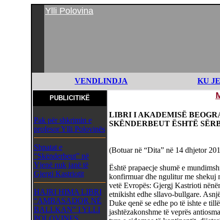
Ylli Polovina
VENDLINDJA
KU J
PUBLICITIKË
LIBRI I AKADEMISË BEOGR
Pak për shkrimin e
SKËNDERBEUT ËSHTË SËR
profesor Ylli Polovinës
Shpatat e
(Botuar në “Dita” në 14 dhjetor 20
“Skënderbeut” në
Vjenë nuk janë të
Është prapaecje shumë e mundimshm
Gjergj Kastriotit
konfirmuar dhe ngulitur me shekuj në
vetë Evropës: Gjergj Kastrioti nënën
HAJRI HIMA LIBRI
etnikisht edhe sllavo-bullgare. Asnjë
“AMBASADOR NË
Duke qenë se edhe po të ishte e till
BALLKAN” I YLLI
jashtëzakonshme të veprës antiosmane
POLOVINES,