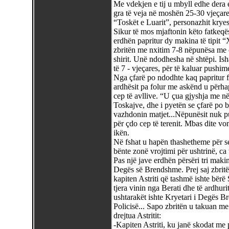
Me vdekjen e tij u mbyll edhe dera e
gra të veja në moshën 25-30 vjeçare, 
“Toskët e Luarit”, personazhit kryeso
Sikur të mos mjaftonin këto fatkeqës
erdhën papritur dy makina të tipit 
zbritën me nxitim 7-8 nëpunësa me ç
shirit. Unë ndodhesha në shtëpi. Ish
të 7 - vjeçares, për të kaluar pushi
Nga çfarë po ndodhte kaq papritur fq
ardhësit pa folur me askënd u përha
cep të avllive. “U çua gjyshja me nën
Toskajve, dhe i pyetën se çfarë po b
vazhdonin matjet...Nëpunësit nuk p
për çdo cep të terenit. Mbas dite v
ikën.
Në fshat u hapën thashetheme për se
bënte zonë vrojtimi për ushtrinë, ca
Pas një jave erdhën përsëri tri makin
Degës së Brendshme. Prej saj zbritën 
kapiten Astriti që tashmë ishte bërë
tjera vinin nga Berati dhe të ardhurit
ushtarakët ishte Kryetari i Degës Bre
Policisë... Sapo zbritën u takuan me
drejtua Astritit:
-Kapiten Astriti, ku janë skodat me 