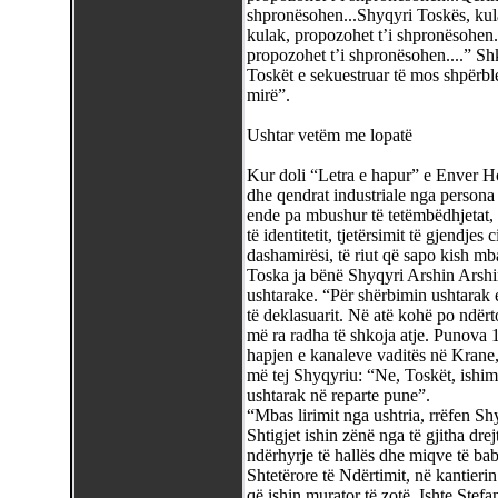
shpronësohen...Shyqyri Toskës, kula
kulak, propozohet t’i shpronësohen
propozohet t’i shpronësohen....” Sh
Toskët e sekuestruar të mos shpërbl
mirë”.
Ushtar vetëm me lopatë
Kur doli “Letra e hapur” e Enver Ho
dhe qendrat industriale nga persona 
ende pa mbushur të tetëmbëdhjetat, n
të identitetit, tjetërsimit të gjendje
dashamirësi, të riut që sapo kish m
Toska ja bënë Shyqyri Arshin Arshini
ushtarake. “Për shërbimin ushtarak e
të deklasuarit. Në atë kohë po ndër
më ra radha të shkoja atje. Punova 1
hapjen e kanaleve vaditës në Krane,
më tej Shyqyriu: “Ne, Toskët, ishim
ushtarak në reparte pune”.
“Mbas lirimit nga ushtria, rrëfen Shy
Shtigjet ishin zënë nga të gjitha dre
ndërhyrje të hallës dhe miqve të ba
Shtetërore të Ndërtimit, në kantierin
që ishin murator të zotë. Ishte Stefan