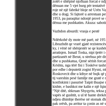
zotët e shtëpisë njoftuan forcat e n
dënuan me 5 vjet burg për tentativë 
roje në një fabrikë bloje në Urën Vaj
dhe u dogj. Si fajtorë u arrestuan pe
1953, pa paraqitur ndonjë provë se s
dënua me pushkatim. Akuza: sabot
Vazhdon absurdi: vrasja e pestë
Ndërkohë dy mote më parë, në 1951, 
Librazhdit qe vrarë gjatë rezistencë
ky, i vënë në shënjestër se qe kushër
arratisjen. Ismail Toska, nipi tjetër
partizanët në Berat, u strehua për di
dhe u pushkatua, Qenë sërish forcat 
Kështu, nga tërë fisi i Toskëve tashmë
por edhe i deputetit zogist Hysni, 
Roskovecit dhe u kthye në bujk që 
tij vareshin pesë familje me gratë e
konfiskimi i pasurisë Taipit thuajse
kishte, e bashkoi me kalin e një fqinj
“Një ditë, shkruan Shyqyriu, teksa pu
vapës së gushtit, u ul të hante drekë
ndjeu dhimbje therëse në stomak dhe 
pak orësh, pa arritur ta çonin as në s