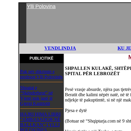
Ylli Polovina
VENDLINDJA
KU J
PUBLICITIKË
SHPALLEN KULAKË, SHTËP
Pak për shkrimin e
SPITAL PËR LEBROZËT
profesor Ylli Polovinës
Shpatat e
Pesë vrasje absurde, njëra pas tjetrë
“Skënderbeut” në
Beratit dhe kalimi nëpër natë, në të 
Vjenë nuk janë të
ndjekje të pakuptimtë, si në një mak
Gjergj Kastriotit
Pjesa e dytë
HAJRI HIMA LIBRI
“AMBASADOR NË
(Botuar në “Shqiptarja.com në 9 sht
BALLKAN” I YLLI
POLOVINES,