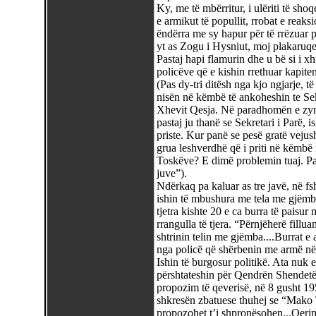
Ky, me të mbërritur, i ulëriti të shoqe
e armikut të popullit, rrobat e reak
ëndërra me sy hapur për të rrëzuar p
yt as Zogu i Hysniut, moj plakaruqe
Pastaj hapi flamurin dhe u bë si i x
policëve që e kishin rrethuar kapiten
(Pas dy-tri ditësh nga kjo ngjarje, 
nisën në këmbë të ankoheshin te Sekr
Xhevit Qesja. Në paradhomën e zyrës
pastaj ju thanë se Sekretari i Parë,
priste. Kur panë se pesë gratë vejus
grua leshverdhë që i priti në këmbë n
Toskëve? E dimë problemin tuaj. Pa
juve”).
Ndërkaq pa kaluar as tre javë, në fs
ishin të mbushura me tela me gjëmba,
tjetra kishte 20 e ca burra të paisur 
rrangulla të tjera. “Përnjëherë fillu
shtrinin telin me gjëmba....Burrat e
nga policë që shërbenin me armë në
Ishin të burgosur politikë. Ata nuk e
përshtateshin për Qendrën Shendetë
propozim të qeverisë, në 8 gusht 19
shkresën zbatuese thuhej se “Mako 
propozohet t’i shpronësohen...Qeri