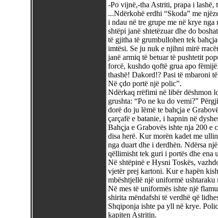
-Po vijnë,-tha Astriti, prapa i lashë
...Ndërkohë erdhi “Skoda” me njëzetë 
i ndau në tre grupe me në krye nga n
shtëpi janë shtetëzuar dhe do bosha
të gjitha të grumbullohen tek bahçj
imtësi. Se ju nuk e njihni mirë rracë
janë armiq të betuar të pushtetit po
forcë, kushdo qoftë grua apo fëmij
thashë! Dakord!? Pasi të mbaroni të
Në çdo portë një polic”.
Ndërkaq rrëfimi në libër dëshmon lot
grushta: “Po ne ku do vemi?” Përgjigj
dorë do ju lëmë te bahçja e Grabov
çarçafë e batanie, i hapnin në dysh
Bahçja e Grabovës ishte nja 200 e c
disa herë. Kur morën kadet me ullin
nga duart dhe i derdhën. Ndërsa një p
qëllimisht tek guri i portës dhe ena
Në shtëpinë e Hysni Toskës, vazhdon
vjetër prej kartoni. Kur e hapën kish
mbështjellë një uniformë ushtaraku 
Në mes të uniformës ishte një flamur
shirita mëndafshi të verdhë që lidh
Shqiponja ishte pa yll në krye. Pol
kapiten Astritin.