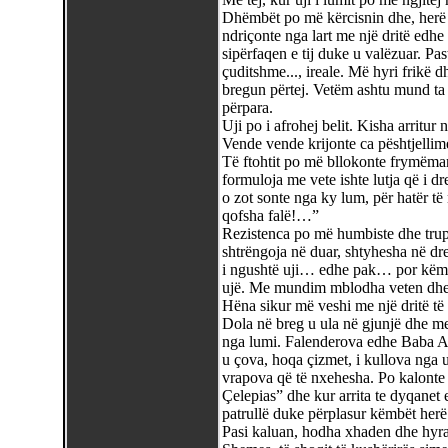
Dhëmbët po më kërcisnin dhe, herë 
ndriçonte nga lart me një dritë edhe m
sipërfaqen e tij duke u valëzuar. Pasta
çuditshme..., ireale. Më hyri frikë 
bregun përtej. Vetëm ashtu mund ta 
përpara.
Uji po i afrohej belit. Kisha arritur
Vende vende krijonte ca pështjellime
Të ftohtit po më bllokonte frymëmar
formuloja me vete ishte lutja që i dr
o zot sonte nga ky lum, për hatër të
qofsha falë!…”
Rezistenca po më humbiste dhe trupi
shtrëngoja në duar, shtyhesha në dr
i ngushtë uji… edhe pak… por këmba
ujë. Me mundim mblodha veten dhe
Hëna sikur më veshi me një dritë të 
Dola në breg u ula në gjunjë dhe me
nga lumi. Falenderova edhe Baba Al
u çova, hoqa çizmet, i kullova nga 
vrapova që të nxehesha. Po kalonte 
Çelepias” dhe kur arrita te dyqanet
patrullë duke përplasur këmbët herë 
Pasi kaluan, hodha xhaden dhe hyra 