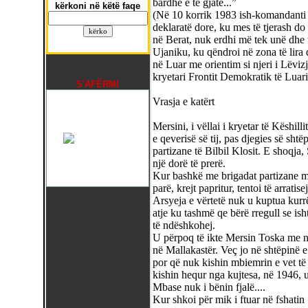
bardhë e të gjatë...”
kërkoni në këtë faqe
(Në 10 korrik 1983 ish-komandanti 
deklaratë dore, ku mes të tjerash do
në Berat, nuk erdhi më tek unë dhe 
Ujaniku, ku qëndroi në zona të lira d
në Luar me orientim si njeri i Lëvizj
kryetari Frontit Demokratik të Luarit
S'AFËRMI
Vrasja e katërt
Mersini, i vëllai i kryetar të Këshill
e qeverisë së tij, pas djegies së sh
partizane të Bilbil Klosit. E shoqja,
një dorë të prerë.
Kur bashkë me brigadat partizane mb
parë, krejt papritur, tentoi të arratis
Arsyeja e vërtetë nuk u kuptua kurrë
atje ku tashmë qe bërë rregull se ish
të ndëshkohej.
U përpoq të ikte Mersin Toska me një
në Mallakastër. Veç jo në shtëpinë e 
por që nuk kishin mbiemrin e vet të
kishin hequr nga kujtesa, në 1946, 
Mbase nuk i bënin fjalë....
Kur shkoi për mik i ftuar në fshatin