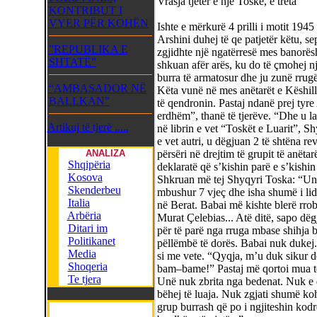
Vrasja tjetër e një Toske, e treta
KONTRIBUT I
VYER PËR KOHËN
Ishte e mërkurë 4 prilli i motit 19
Arshini duhej të qe patjetër këtu, seps
”REPUBLIKA E
zgjidhte një ngatërresë mes banorësh
SHTATË”
shkuan afër arës, ku do të çmohej nj
burra të armatosur dhe ju zunë rrugë
“AMBASADOR NË
Këta vunë në mes anëtarët e Këshill
BALLKAN”
të qendronin. Pastaj ndanë prej tyre
erdhëm”, thanë të tjerëve. “Dhe u la
Artikuj të tjerë .....
në librin e vet “Toskët e Luarit”, S
e vet autri, u dëgjuan 2 të shtëna re
ANALIZA
përsëri në drejtim të grupit të anëtar
Shqipëria
deklaratë që s’kishin parë e s’kishin
Kosova
Shkruan më tej Shyqyri Toska: “Unë 
Skenderbeu
mbushur 7 vjeç dhe isha shumë i lidhu
Italia
në Berat. Babai më kishte blerë rroba
Arbëria
Murat Çelebias... Atë ditë, sapo dëg
Ditari im
për të parë nga rruga mbase shihja ba
Politikanet
pëllëmbë të dorës. Babai nuk dukej.
Media
si me vete. “Qyqja, m’u duk sikur 
Shoqeria
bam–bame!” Pastaj më qortoi mua të 
Te tjera
Unë nuk zbrita nga bedenat. Nuk e d
bëhej të luaja. Nuk zgjati shumë ko
grup burrash që po i ngjiteshin kodr