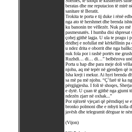
Shemes, të shoqit të kushërirës sime
beratas dhe me reputacion të mirë n
sanitare të Beratit.
Trokita te porta e tij duke i rënë ed
nga ato të hershmet dhe brenda ishte
ku banonin tre vëllezër. Nuk po më d
pasmesnatës. I humba disi shpresat
çohej gjithë lagja. U ula te pragu i 
dridhej e nofullat më kërkëllinin pa
u ndez drita e oborrit dhe nga ball
nuk fola por i rashë portës me grush
Ruzhdi… di… di…” belbëzova unë 
Porta u hap dhe para meje doli vëll
njohu, aq më tepër në gjendjen që 
Isha krejt i mekur. Ai hyri brenda d
sa më pa më njohu. “Ç’farë të ka ng
përgjigjesha. I foli të shoqes, Sherj
e dytë. U çuan të gjithë nga gjumi 
ndezën zjarr në oxhak...”
Por njëzetë vjeçari që përndiqej se
bronko polmoni dhe e mbyti kolla d
javësh dhe telegramit dërguar te nëna
(Vijon)