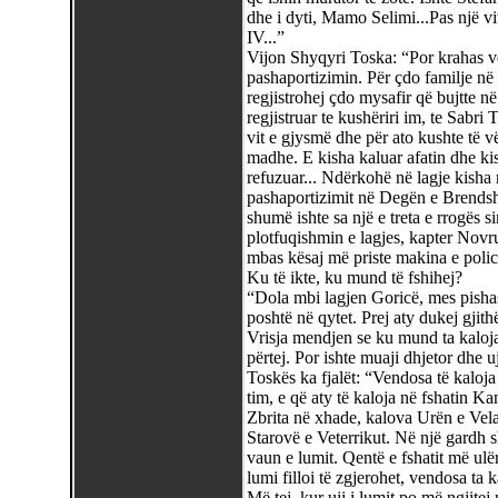
dhe i dyti, Mamo Selimi...Pas një v
IV...”
Vijon Shyqyri Toska: “Por krahas vë
pashaportizimin. Për çdo familje në K
regjistrohej çdo mysafir që bujtte n
regjistruar te kushëriri im, te Sabri
vit e gjysmë dhe për ato kushte të v
madhe. E kisha kaluar afatin dhe ki
refuzuar... Ndërkohë në lagje kisha r
pashaportizimit në Degën e Brendsh
shumë ishte sa një e treta e rrogës 
plotfuqishmin e lagjes, kapter Novru
mbas kësaj më priste makina e polici
Ku të ikte, ku mund të fshihej?
“Dola mbi lagjen Goricë, mes pishas
poshtë në qytet. Prej aty dukej gjith
Vrisja mendjen se ku mund ta kaloj
përtej. Por ishte muaji dhjetor dhe 
Toskës ka fjalët: “Vendosa të kaloja 
tim, e që aty të kaloja në fshatin Ka
Zbrita në xhade, kalova Urën e Velab
Starovë e Veterrikut. Në një gardh 
vaun e lumit. Qentë e fshatit më ulë
lumi filloi të zgjerohet, vendosa ta 
Më tej, kur uji i lumit po më ngjitej m