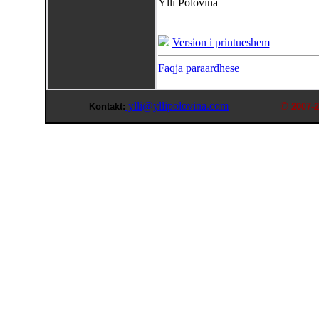
Ylli Polovina
Version i printueshem
Faqja paraardhese
ylli@yllipolovina.com
©
Kontakt:
2007-2