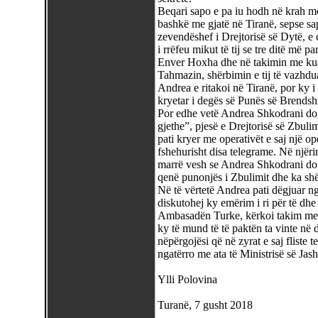
Beqari sapo e pa iu hodh në krah me
bashkë me gjatë në Tiranë, sepse sap
zevendëshef i Drejtorisë së Dytë, e 
i rrëfeu mikut të tij se tre ditë më 
Enver Hoxha dhe në takimin me kuadr
Tahmazin, shërbimin e tij të vazhdu
Andrea e ritakoi në Tiranë, por ky i
kryetar i degës së Punës së Brends
Por edhe vetë Andrea Shkodrani do 
gjethe”, pjesë e Drejtorisë së Zbuli
pati kryer me operativët e saj një 
fshehurisht disa telegrame. Në njëri
marrë vesh se Andrea Shkodrani do t
qenë punonjës i Zbulimit dhe ka shë
Në të vërtetë Andrea pati dëgjuar ng
diskutohej ky emërim i ri për të dhe
Ambasadën Turke, kërkoi takim me 
ky të mund të të paktën ta vinte në 
nëpërgojësi që në zyrat e saj fliste
ngatërro me ata të Ministrisë së Jas
Ylli Polovina
Turanë, 7 gusht 2018