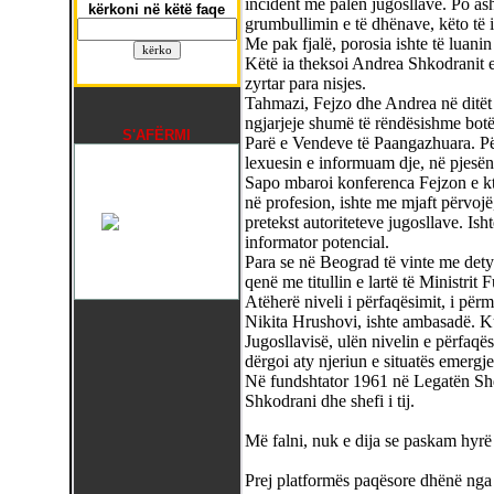
incident me palën jugosllave. Po as
kërkoni në këtë faqe
grumbullimin e të dhënave, këto të 
Me pak fjalë, porosia ishte të luani
Këtë ia theksoi Andrea Shkodranit e
zyrtar para nisjes.
Tahmazi, Fejzo dhe Andrea në ditët e
ngjarjeje shumë të rëndësishme bot
S'AFËRMI
Parë e Vendeve të Paangazhuara. Për
lexuesin e informuam dje, në pjesën 
Sapo mbaroi konferenca Fejzon e kth
në profesion, ishte me mjaft përvojë
pretekst autoriteteve jugosllave. Ish
informator potencial.
Para se në Beograd të vinte me dety
qenë me titullin e lartë të Ministrit 
Atëherë niveli i përfaqësimit, i për
Nikita Hrushovi, ishte ambasadë. K
Jugosllavisë, ulën nivelin e përfaqë
dërgoi aty njeriun e situatës emerg
Në fundshtator 1961 në Legatën Sh
Shkodrani dhe shefi i tij.
Më falni, nuk e dija se paskam hyr
Prej platformës paqësore dhënë nga