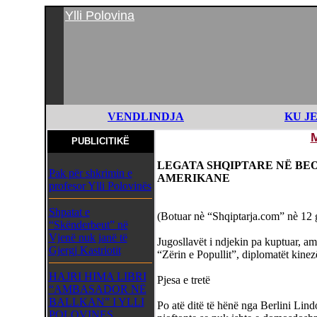
Ylli Polovina
VENDLINDJA
KU J
PUBLICITIKË
LEGATA SHQIPTARE NË BE
Pak për shkrimin e
AMERIKANE
profesor Ylli Polovinës
Shpatat e
(Botuar nè “Shqiptarja.com” nè 12 
“Skënderbeut” në
Vjenë nuk janë të
Jugosllavët i ndjekin pa kuptuar, am
Gjergj Kastriotit
“Zërin e Popullit”, diplomatët kine
HAJRI HIMA LIBRI
Pjesa e tretë
“AMBASADOR NË
BALLKAN” I YLLI
Po atë ditë të hënë nga Berlini Lindo
POLOVINES,