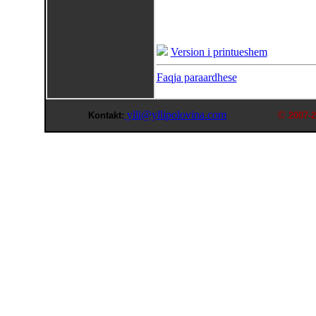
Version i printueshem
Faqja paraardhese
ylli@yllipolovina.com
©
Kontakt:
2007-2