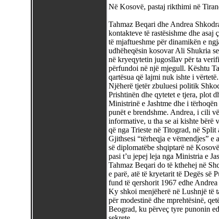
Në Kosovë, pastaj rikthimi në Tiran
Tahmaz Beqari dhe Andrea Shkodran
kontakteve të rastësishme dhe asaj ç
të mjaftueshme për dinamikën e ngja
udhëheqësin kosovar Ali Shukria ser
në kryeqytetin jugosllav për ta verif
përfundoi në një mjegull. Kështu Ta
qartësua që lajmi nuk ishte i vërtetë.
Njëherë tjetër zbuluesi politik Shk
Prishtinën dhe qytetet e tjera, plot d
Ministrinë e Jashtme dhe i tërhoqë
punët e brendshme. Andrea, i cili v
informative, u tha se ai kishte bërë vi
që nga Trieste në Titograd, në Spli
Gjithsesi “tërheqja e vëmendjes” e a
së diplomatëbe shqiptarë në Kosovë. 
pasi t’u jepej leja nga Ministria e 
Tahmaz Beqari do të kthehej në Shqi
e parë, atë të kryetarit të Degës s
fund të qershorit 1967 edhe Andrea 
Ky shkoi menjëherë në Lushnjë të tak
për modestinë dhe mprehtësinë, qetës
Beograd, ku përveç tyre punonin edhe
sekrete.