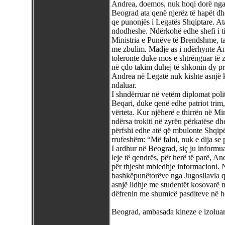
Andrea, doemos, nuk hoqi dorë nga 
Beograd ata qenë njerëz të hapët dh
qe punonjës i Legatës Shqiptare. At
ndodheshe. Ndërkohë edhe shefi i ti
Ministria e Punëve të Brendshme, ta
me zbulim. Madje as i ndërhynte Andr
toleronte duke mos e shtrënguar të zb
në çdo takim duhej të shkonin dy pr
Andrea në Legatë nuk kishte asnjë k
ndaluar.
I shndërruar në vetëm diplomat poli
Beqari, duke qenë edhe patriot trim,
vërteta. Kur njëherë e thirrën në Mi
ndërsa trokiti në zyrën përkatëse dhe
përfshi edhe atë që mbulonte Shqipëri
rrufeshëm: “Më falni, nuk e dija s
I ardhur në Beograd, siç ju informu
leje të qendrës, për herë të parë, An
për thjesht mbledhje informacioni. 
bashkëpunëtorëve nga Jugosllavia që
asnjë lidhje me studentët kosovarë n
dëfrenin me shumicë pasditeve në h
Beograd, ambasada kineze e izolua