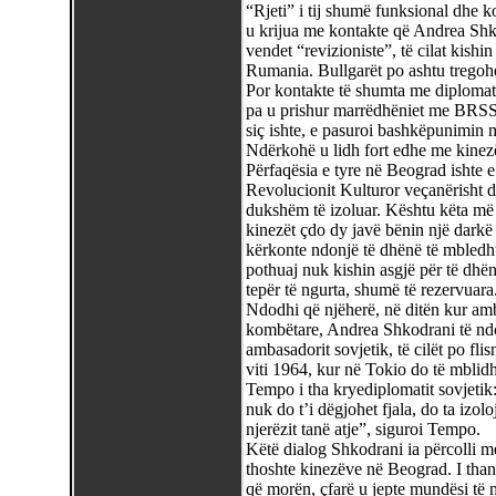
“Rjeti” i tij shumë funksional dhe k
u krijua me kontakte që Andrea Shko
vendet “revizioniste”, të cilat kishi
Rumania. Bullgarët po ashtu tregoh
Por kontakte të shumta me diplomat
pa u prishur marrëdhëniet me BRSS a
siç ishte, e pasuroi bashkëpunimin
Ndërkohë u lidh fort edhe me kinezë
Përfaqësia e tyre në Beograd ishte 
Revolucionit Kulturor veçanërisht d
dukshëm të izoluar. Kështu këta më t
kinezët çdo dy javë bënin një darkë 
kërkonte ndonjë të dhënë të mbledhu
pothuaj nuk kishin asgjë për të dhën
tepër të ngurta, shumë të rezervuara
Ndodhi që njëherë, në ditën kur amba
kombëtare, Andrea Shkodrani të n
ambasadorit sovjetik, të cilët po fli
viti 1964, kur në Tokio do të mblidh
Tempo i tha kryediplomatit sovjeti
nuk do t’i dëgjohet fjala, do ta izol
njerëzit tanë atje”, siguroi Tempo.
Këtë dialog Shkodrani ia përcolli m
thoshte kinezëve në Beograd. I tha
që morën, çfarë u jepte mundësi të