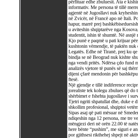
përfituar edhe zbuluesit. Ata e kishi
informativ. Me persona të tillë mer
agjentë në Jugosllavi nuk kryheshin n
në Zvicër, në Francë apo në Itali. P
hapur, marrë prej bashkëbiseduesish
u aviteshin shqiptarëve nga Kosova,
studentit, ishin të shumtë. Në asnjë
Kjo punë e paqmë u pati krijuar përs
kushtonin vëmendje, të paktën nuk e
Legatës. Edhe në Tiranë, prej ku qe 
bindja se në Beograd nuk kishte shu
nga vendi pritës. Ndërsa çdo fund m
analizës vjetore të punës së saj thër
dijeni çfarë mendonin për bashkëpu
ftesë.
Një gjendje e tillë indiference reci
jorealiste tek kolegu zbulues që do t
shërbimet e fshehta jugosllave i sur
Tjetri ngriti shpatullat dhe, duke e 
shkollim profesional, shqiptoi vetë
Sipas asaj që pati mësuar në Smeder
ndiqeshin nga 12 persona, me tre vet
mëngjezi deri në orën 22.00 të natë
here bënte “pushim”, me siguri e an
por gjithsesi rikthehej shpejt në akti