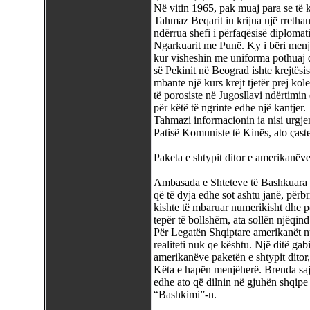
Në vitin 1965, pak muaj para se të 
Tahmaz Beqarit iu krijua një rrethanë
ndërrua shefi i përfaqësisë diplomatik
Ngarkuarit me Punë. Ky i bëri menj
kur visheshin me uniforma pothuaj d
së Pekinit në Beograd ishte krejtësis
mbante një kurs krejt tjetër prej ko
të porosiste në Jugosllavi ndërtimin 
për këtë të ngrinte edhe një kantjer.
Tahmazi informacionin ia nisi urgjent
Patisë Komuniste të Kinës, ato çast
Paketa e shtypit ditor e amerikanëv
Ambasada e Shteteve të Bashkuara t
që të dyja edhe sot ashtu janë, përbr
kishte të mbaruar numerikisht dhe për
tepër të bollshëm, ata sollën njëqin
Për Legatën Shqiptare amerikanët nu
realiteti nuk qe kështu. Një ditë gabi
amerikanëve paketën e shtypit ditor,
Këta e hapën menjëherë. Brenda saj
edhe ato që dilnin në gjuhën shqipe
“Bashkimi”-n.