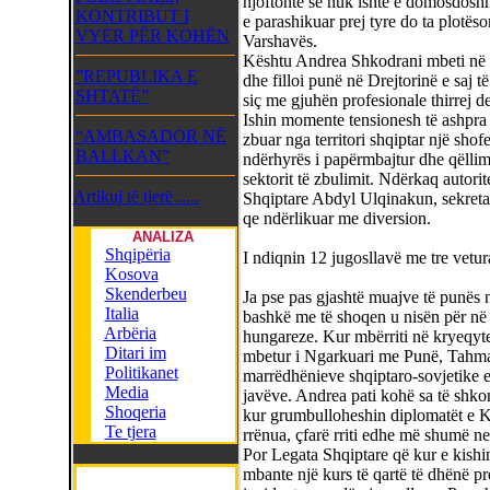
njoftonte se nuk ishte e domosdosh
KONTRIBUT I
e parashikuar prej tyre do ta plotëso
VYER PËR KOHËN
Varshavës.
Kështu Andrea Shkodrani mbeti në d
”REPUBLIKA E
dhe filloi punë në Drejtorinë e saj t
SHTATË”
siç me gjuhën profesionale thirrej de
Ishin momente tensionesh të ashpra 
“AMBASADOR NË
zbuar nga territori shqiptar një sho
BALLKAN”
ndërhyrës i papërmbajtur dhe qëllimi
sektorit të zbulimit. Ndërkaq autori
Artikuj të tjerë .....
Shqiptare Abdyl Ulqinakun, sekretar i
qe ndërlikuar me diversion.
ANALIZA
Shqipëria
I ndiqnin 12 jugosllavë me tre vetur
Kosova
Skenderbeu
Ja pse pas gjashtë muajve të punës
Italia
bashkë me të shoqen u nisën për në 
Arbëria
hungareze. Kur mbërriti në kryeqyte
Ditari im
mbetur i Ngarkuari me Punë, Tahmaz 
Politikanet
marrëdhënieve shqiptaro-sovjetike e
Media
javëve. Andrea pati kohë sa të shkon
Shoqeria
kur grumbulloheshin diplomatët e Ka
Te tjera
rrënua, çfarë rriti edhe më shumë n
Por Legata Shqiptare që kur e kish
mbante një kurs të qartë të dhënë p