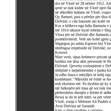
dot në Vlorë në 28 nëntor 1912. Atë 
qenë se nuk kishte në Vlorë njeri f
në shkollën italiane në Vlorë, vrapo
Qy flamuri, pasi u përdor për disa 
Delvinë, e cila banonte ato kohë në 
Kur u këtheva nga lufta flamurin e g
më 1914 sikurse hynë rebelat e Shqi
Vlora për në Delvinë dhe flamurin 
poshtërrohesh. Vetë ato kohë gjeta 
Shpjegon po ashtu Eqerem bej Vlora
shtrëngua rreptësisht në Delvinë, zo
Kosovë.
Marr vesh, sipas hetimeve private që
bashku me disa akte personale të f
Delvinë. Qeveria vorioepirote e Del
shtëpinë e lartpërmendur e paska ko
Ja edhe fraza e mbylljes së këtij rapo
kombëtare: “Mjerisht në është se he
nuk ekziston më. Pa dyshim që ky id
një fatkeqësi për mua që sot nuk mu
përhershëm shenjën e lirimit të atdh
Besoj se do të jetë mirë, sa për vërt
Vlorë, zonja e Mehmet Ali Pashës në
Avni Delvina në Sarandë.
Këta e dinë rrjedhën e çështjes.