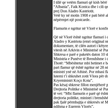
I tillë qe vetëm flamuri që kish bërë 
“Albania”, Faik Konica dhe i cili q
prej Don Aladro Kastriotit.
Vetë ky në motin 1908 e pati bërë
nëpërmjet një postcarde.
Flamurin e ngritur në Vlorë e konfi
Që në Vlorë është ngritur flamuri 
Aladro y Kastriota (emri origjinal në
dokumentare, të cilën autori i këtyr
vitesh në Arkivin e Ministrisë së Pu
Shkresa e parë e paketës daton 10 sh
Ministria e Punëve të Brendshme i d
Thotë: “Mbështetur mbi hetimet e ba
pari flamur që është ngritur në 28 
ministri ynë në Athinë. Por mbasi 
lutemi t’i shkruhet zotit Vlora për d
Kryeministri Koço Kota”.
Pas kësaj shkrese fillon menjëherë p
Drejtoria Politike e Ministrisë së Pu
të vet: “Mbi flamurin e parë që është
drejtoria politike, ministri i brends
pak fjalë përmbajtja e shkresës së 
ndihma e Eqerem Vlorës”.