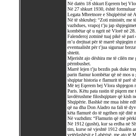
Në datën 18 shkurt Eqerem bej Vlor
Në 27 shkurt 1930, është formuluar 
Legata Mbretnore e Shqipërisë në A
Në të shkruhej: “Zoti ministër, me t
vazhdues, vrapoj t’ju jap shpjegimet
kombëtar që u ngrit në Vlorë në 28
Falenderoj zotninë tuaj pikë së pari
m’u drejtuat për të marrë shpjegim m
eventualisht për t’jua siguruar bre
shtetit.
Mjerisht ajo dëshira me të cilën me 
përmbushet.
Marrë lejen t’ju bezdis pak duke treg
parin flamur kombëtar që në mos u gj
shqiptar historia e flamurit të parë s
Më tej Eqerem bej Vlora shpjegon rr
Paris. Këtu pata rastin të piqem me 
lavdërushme filoshqiptare që kish nd
Shqipërie. Bashkë me mua ishte edh
që na dha Don Aladro na fali të dyv
këta flamurë do të ngrihen një ditë n
Në vazhdim: “Flamurin që më përkis
Në 1912 (gusht), kur sa erdha në Shq
tim, kurse në vjeshtë 1912 dualën 
vetëdashësit e Labërisë, me ato të M