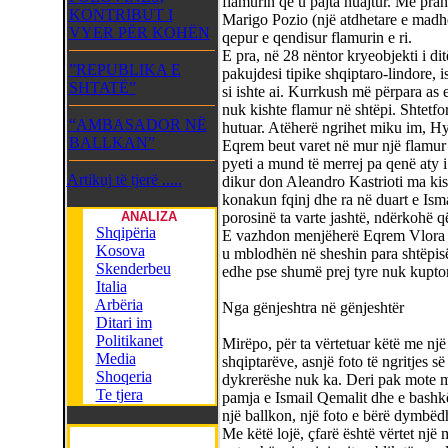
flamurin që u pajta huajtur. Më pra
KONTRIBUT I
Marigo Pozio (një atdhetare e madhe
VYER PËR KOHËN
qepur e qendisur flamurin e ri.
E pra, në 28 nëntor kryeobjekti i dit
”REPUBLIKA E
pakujdesi tipike shqiptaro-lindore, 
SHTATË”
si ishte ai. Kurrkush më përpara as 
nuk kishte flamur në shtëpi. Shtetfor
“AMBASADOR NË
hutuar. Atëherë ngrihet miku im, Hy
BALLKAN”
Eqrem beut varet në mur një flamur s
pyeti a mund të merrej pa qenë aty i 
Artikuj të tjerë .....
dikur don Aleandro Kastrioti ma kis
konakun fqinj dhe ra në duart e Isma
ANALIZA
porosinë ta varte jashtë, ndërkohë q
Shqipëria
E vazhdon menjëherë Eqrem Vlora rr
Kosova
u mblodhën në sheshin para shtëpisë 
Skenderbeu
edhe pse shumë prej tyre nuk kupto
Italia
Arbëria
Nga gënjeshtra në gënjeshtër
Ditari im
Politikanet
Mirëpo, për ta vërtetuar këtë me një
Media
shqiptarëve, asnjë foto të ngritjes s
Shoqeria
dykrerëshe nuk ka. Deri pak mote më
Te tjera
pamja e Ismail Qemalit dhe e bashkë
një ballkon, një foto e bërë dymbë
Me këtë lojë, çfarë është vërtet një 