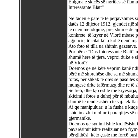
Enigma e skicës së ngritjes së flamu
Interessante Blatt”
Në faqen e parë të të përjavshmes së
datës 12 dhjetor 1912, gjendet një s
të cilën mendojmë, prej shumë detaje
konkrete, të kryer në Vlorë mbase pr
agjencie, të cilat këto kohë qenë mja
Ato foto të tilla ua shitnin gazetave.
Por përse “Das Interessante Blatt” n
shumë herë të tjera, veproi duke e s
në Vlorë?
Doemos që në këtë veprim kanë ndiku
bërë më shprehëse dhe sa më shumë n
fotos, për shkak të orës së pasdites 
mungesë drite (afërmuzg dhe re të sh
Së treti, dhe kjo është më kryesorja,
skicimi i fotos u duhej për të mbulu
shumë të rëndësishëm të saj: tek fla
Ai qe manipuluar: u la fusha e kuqe 
ishte imazh i njohur i paraqitjes së
gjermanike.
Doemos që synimi ishte krejtësisht i 
pavarësimit ishte realizuar nën fry
përgjithësi, këto çaste me forcë pus