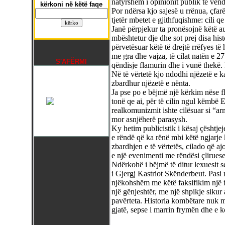
natyrshëm i opinionit publik të vend
kërkoni në këtë faqe
Por ndërsa kjo sajesë u rrënua, çfarë
tjetër mbetet e gjithfuqishme: cili qe
Janë përpjekur ta pronësojnë këtë au
mbështetur dje dhe sot prej disa hi
përvetësuar këtë të drejtë rrëfyes të 
me gra dhe vajza, të cilat natën e 27
S'AFËRMI
qëndisje flamurin dhe i vunë thekë. 
Në të vërtetë kjo ndodhi njëzetë e k
zbardhur njëzetë e nënta.
Ja pse po e bëjmë një kërkim nëse fl
tonë qe ai, për të cilin ngul këmbë E
realkomunizmit ishte cilësuar si “arm
mor asnjëherë parasysh.
Ky hetim publicistik i kësaj çështje
e rëndë që ka rënë mbi këtë ngjarje 
zbardhjen e të vërtetës, cilado që ajo
e një evenimenti me rëndësi çliruese
Ndërkohë i bëjmë të ditur lexuesit 
i Gjergj Kastriot Skënderbeut. Pasi n
njëkohshëm me këtë faksifikim një f
një gënjeshtër, me një shpikje sikur
pavërteta. Historia kombëtare nuk m
gjatë, sepse i marrin frymën dhe e