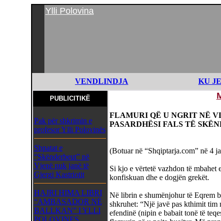
Ylli Polovina
VENDLINDJA
KU J
PUBLICITIKË
FLAMURI QË U NGRIT NË VL
Pak për shkrimin e
PASARDHËSI FALS TË SKË
profesor Ylli Polovinës
Shpatat e
(Botuar në “Shqiptarja.com” në 4 j
“Skënderbeut” në
Vjenë nuk janë të
Si kjo e vërtetë vazhdon të mbahet 
Gjergj Kastriotit
konfiskuan dhe e dogjën grekët.
HAJRI HIMA LIBRI
Në librin e shumënjohur të Eqrem b
“AMBASADOR NË
shkruhet: “Një javë pas kthimit ti
BALLKAN” I YLLI
efendinë (nipin e babait tonë të teqe
POLOVINES,