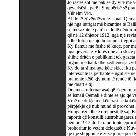
Jo rastësisht më pak se dy vite më v
qeverisësi i parë i Shqipërisë së pr
Vilhelm Vid.
Ai do të zëvëndësonte Ismail Qemal 
një nga intrigat më bizantine të Bal
se mesazhin e parë se do të qëndront
që në 12 dhjetor 1912, nga një revist
edhe foton që ajo botoi nuk tregoi as
Ky flamur me fushë të kuqe, por me 
nga qeveria e Vlorës dhe ajo skicë 
shihte dritën e publikimit tek gazeta
organi mediatik dhe zëdhënësja zyrt
Ky do ta shmangte këtë skicë, ku pam
interesonte ta përhapte e nguliste n
pranonte këtë gjymtim të rëndë të flam
me duart e tij.
Doemos, referuar asaj që Eqerem bej
se Ismail Qemali e dinte se ajo që va
Vmë në dukje me këtë rast se kokëkr
përpjekje që nuk mund të provohet s
Hungareze dhe e drejtuesit të saj, Ko
raportit që konsulli austrohungarez
nëntor 1912 do t’i raportonte eprorit 
brohoritur jo vetëm delegatët e Kuve
qe një shqiponjë e zezë jo një por d