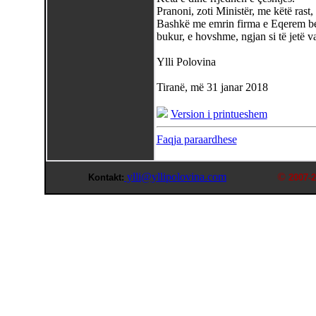
Pranoni, zoti Ministër, me këtë rast
Bashkë me emrin firma e Eqerem bej
bukur, e hovshme, ngjan si të jetë va
Ylli Polovina
Tiranë, më 31 janar 2018
Version i printueshem
Faqja paraardhese
ylli@yllipolovina.com
©
Kontakt:
2007-2