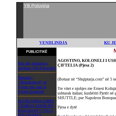
Ylli Polovina
VENDLINDJA
KU J
PUBLICITIKË
AGOSTINO, KOLONELI I US
Pak për shkrimin e
ÇIFTELIA (Pjesa 2)
profesor Ylli Polovinës
Shpatat e
(Botuar në “Shqiptarja.com” në 5 n
“Skënderbeut” në
Vjenë nuk janë të
Tre vitet e njohjes me Ernest Koliq
Gjergj Kastriotit
ushtarak italian; kushëriri Pjetër n
SHUTTLE; pse Napoleon Bonoparti m
HAJRI HIMA LIBRI
“AMBASADOR NË
Pjesa e dytë
BALLKAN” I YLLI
POLOVINES,