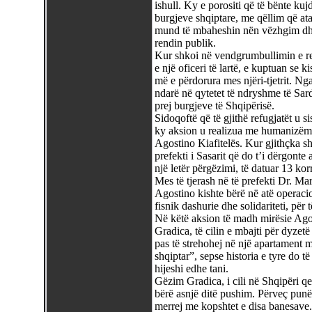
ishull. Ky e porositi që të bënte kujd
burgjeve shqiptare, me qëllim që ata
mund të mbaheshin nën vëzhgim dhe
rendin publik.
Kur shkoi në vendgrumbullimin e re
e një oficeri të lartë, e kuptuan se k
më e përdorura mes njëri-tjetrit. Nga
ndarë në qytetet të ndryshme të Sar
prej burgjeve të Shqipërisë.
Sidoqoftë që të gjithë refugjatët u 
ky aksion u realizua me humanizëm t
Agostino Kiafitelës. Kur gjithçka s
prefekti i Sasarit që do t’i dërgonte 
një letër përgëzimi, të datuar 13 kor
Mes të tjerash në të prefekti Dr. Mar
Agostino kishte bërë në atë operacio
fisnik dashurie dhe solidariteti, për
Në këtë aksion të madh mirësie Ago
Gradica, të cilin e mbajti për dyzetë
pas të strehohej në një apartament m
shqiptar”, sepse historia e tyre do t
hijeshi edhe tani.
Gëzim Gradica, i cili në Shqipëri 
bërë asnjë ditë pushim. Përveç punës
merrej me kopshtet e disa banesave. 