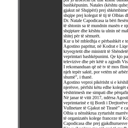
bashkëpunim. Natales (kështu quhej 
gjakut në Shqipëri) prej shkëmbimeve
shqipe prej kolegut të tij të Olbias d
Dr. Natale Capodicasa ia bëri ftesë
të shtonin sa të mundnin masën e nje
shqiptare dhe kështu ta ulnin në m
shitej për të sëmurët.
Kur u bë mbledhja e përbashkët e te
Agostino papritur, në Kodrat e Liqeni
kryeqytetit dhe ministrit të Shëndet
veprimtari bashkëpunimi. Qe kjo palë
televizive dhe për këtë u zgjodh Vis
I rekomanduan që në tv të mos fliste
njeh tepër saktë, por vetëm në arbër
shumë”, i thanë.
Agostino veproi pikërisht si e këshi
njerësve, përfshi këtu edhe kolegët 
vështrimesh me simpati dhe përqafi
Në janar të vitit 2017, ndërsa Agosti
veprimtarinë e tij Bordi i Drejtorë
Vullnetare të Gjakut në Tiranë” e ca
Olbia u nënshkrua zyrtarisht marrë
të organizatës kolege franceze të K
Capodicasa dhe prej gjakdhuruesve të