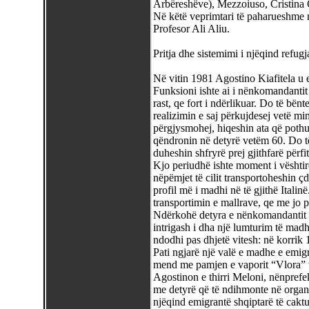
Arbëreshëve), Mezzoiuso, Cristina 
Në këtë veprimtari të paharueshme ng
Profesor Ali Aliu.
Pritja dhe sistemimi i njëqind refugj
Në vitin 1981 Agostino Kiafitela u 
Funksioni ishte ai i nënkomandantit
rast, qe fort i ndërlikuar. Do të bën
realizimin e saj përkujdesej vetë min
përgjysmohej, hiqeshin ata që pothu
qëndronin në detyrë vetëm 60. Do të 
duheshin shfryrë prej gjithfarë përf
Kjo periudhë ishte moment i vështir
nëpëmjet të cilit transportoheshin ç
profil më i madhi në të gjithë Itali
transportimin e mallrave, qe me jo pa
Ndërkohë detyra e nënkomandantit q
intrigash i dha një lumturim të madh
ndodhi pas dhjetë vitesh: në korrik 
Pati ngjarë një valë e madhe e emigri
mend me pamjen e vaporit “Vlora” 
Agostinon e thirri Meloni, nënprefekt
me detyrë që të ndihmonte në organi
njëqind emigrantë shqiptarë të cakt