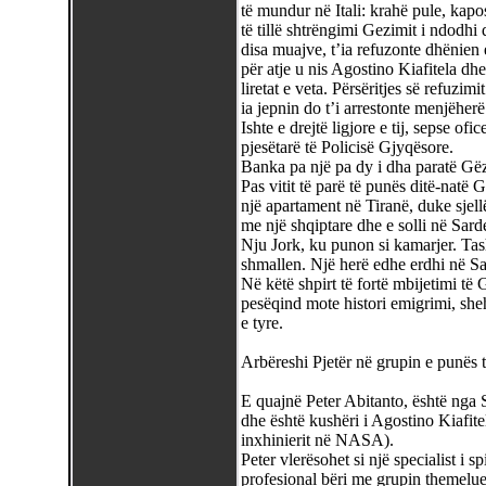
të mundur në Itali: krahë pule, kapos
të tillë shtrëngimi Gezimit i ndodhi
disa muajve, t’ia refuzonte dhënien
për atje u nis Agostino Kiafitela dh
liretat e veta. Përsëritjes së refuzim
ia jepnin do t’i arrestonte menjëherë
Ishte e drejtë ligjore e tij, sepse of
pjesëtarë të Policisë Gjyqësore.
Banka pa një pa dy i dha paratë Gë
Pas vitit të parë të punës ditë-natë
një apartament në Tiranë, duke sjellë
me një shqiptare dhe e solli në Sar
Nju Jork, ku punon si kamarjer. Tas
shmallen. Një herë edhe erdhi në Sard
Në këtë shpirt të fortë mbijetimi t
pesëqind mote histori emigrimi, sheh
e tyre.
Arbëreshi Pjetër në grupin e punë
E quajnë Peter Abitanto, është nga
dhe është kushëri i Agostino Kiafitelë
inxhinierit në NASA).
Peter vlerësohet si një specialist i s
profesional bëri me grupin themelu