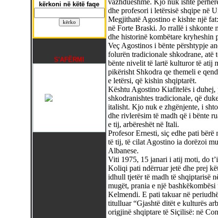
vazhdueshme. Kjo nuk ishte përherë 
kërkoni në këtë faqe
dhe profesori i letërsisë shqipe në 
Megjithatë Agostino e kishte një fat
në Forte Braski. Jo rrallë i shkonte
dhe historinë kombëtare kryheshin pr
Veç Agostinos i bënte përshtypje an
folurën tradicionale shkodrane, atë 
S'AFËRMI
bënte nivelit të lartë kulturor të at
pikërisht Shkodra qe themeli e qend
e letërsi, që kishin shqiptarët.
Kështu Agostino Kiafitelës i duhej, 
shkodranishtes tradicionale, që duk
italisht. Kjo nuk e zhgënjente, i sht
dhe rivlerësim të madh që i bënte r
e tij, arbëreshët në Itali.
Profesor Ernesti, siç edhe pati bërë
të tij, të cilat Agostino ia dorëzoi m
Albanese.
Viti 1975, 15 janari i atij moti, do 
Koliqi pati ndërruar jetë dhe prej kë
idhull tjetër të madh të shqiptarisë në
mugët, prania e një bashkëkombësi t
Kelmendi. E pati takuar në periudhë
titulluar “Gjashtë ditët e kulturës a
origjinë shqiptare të Siçilisë: në Co