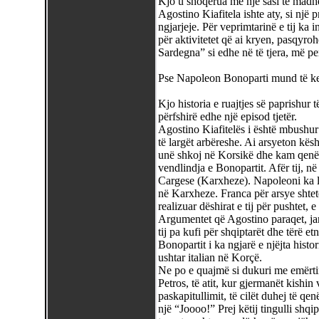
Kjo u shoqërua me një sasi të madhe
Agostino Kiafitela ishte aty, si një p
ngjarjeje. Për veprimtarinë e tij ka 
për aktivitetet që ai kryen, pasqyro
Sardegna” si edhe në të tjera, më per
Pse Napoleon Bonoparti mund të ketë
Kjo historia e ruajtjes së paprishur të
përfshirë edhe një episod tjetër.
Agostino Kiafitelës i është mbushu
të largët arbëreshe. Ai arsyeton kësh
unë shkoj në Korsikë dhe kam qenë e
vendlindja e Bonopartit. Afër tij, 
Cargese (Karxheze). Napoleoni ka lin
në Karxheze. Franca për arsye shtet
realizuar dëshirat e tij për pushtet,
Argumentet që Agostino paraqet, janë
tij pa kufi për shqiptarët dhe tërë et
Bonopartit i ka ngjarë e njëjta histo
ushtar italian në Korçë.
Ne po e quajmë si dukuri me emërtim
Petros, të atit, kur gjermanët kishin 
paskapitullimit, të cilët duhej të qenë
një “Joooo!” Prej këtij tingulli shq