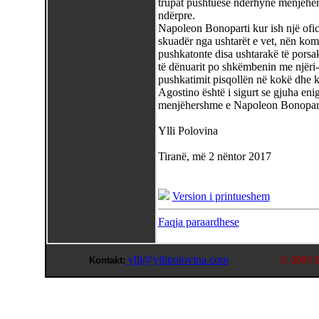
trupat pushtuese ndërhynë menjëher
ndërpre.
Napoleon Bonoparti kur ish një ofi
skuadër nga ushtarët e vet, nën koman
pushkatonte disa ushtarakë të porsa
të dënuarit po shkëmbenin me njëri-t
pushkatimit pisqollën në kokë dhe 
Agostino është i sigurt se gjuha eni
menjëhershme e Napoleon Bonopartit,
Ylli Polovina
Tiranë, më 2 nëntor 2017
Version i printueshem
Faqja paraardhese
ylli@yllipolovina.com
©
Kontakt:
2007-2