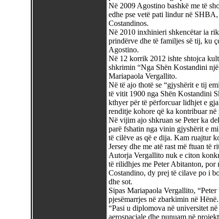
Në 2009 Agostino bashkë me të shoqe
edhe pse vetë pati lindur në SHBA, g
Costandinos.
Në 2010 inxhinieri shkencëtar ia rik
prindërve dhe të familjes së tij, ku 
Agostino.
Në 12 korrik 2012 ishte shtojca kult
shkrimin “Nga Shën Kostandini një
Mariapaola Vergallito.
Në të ajo thotë se “gjyshërit e tij 
të vitit 1900 nga Shën Kostandini Shq
kthyer për të përforcuar lidhjet e gja
renditje kohore që ka kontribuar në
Në vijim ajo shkruan se Peter ka de
parë fshatin nga vinin gjyshërit e 
të cilëve as që e dija. Kam ruajtur
Jersey dhe me atë rast më ftuan të r
Autorja Vergallito nuk e citon konkr
të rilidhjes me Peter Abitanton, por
Costandino, dy prej të cilave po i b
dhe sot.
Sipas Mariapaola Vergallito, “Peter
pjesëmarrjes në zbarkimin në Hënë.
“Pasi u diplomova në universitet në
aerospaciale dhe punuam në projek