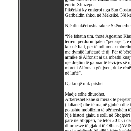
emrin Xhuzepe.
Pikërisht ky emigroi nga San Costa
Garibaldin shkoi në Meksikë. Në kë
Një dinakëri ushtarake e Skënderbe
“Në fshatin tim, thotë Agostino Kiafi
terreni përdorin fjalën “pedarjet”, e
kur në Itali, për të ndihmuar mbret
me dymijë luftëtarë të tij. Për të b
armike të Alfonsit ai ua mbathi kuaj
një drejtim të gabuar të lëvizjes së 
mbretit Alfons u gënjyen, duke rënë 
në luftë”.
Gjaku që nuk prishet
Madje edhe dhurohet.
Arbëreshët kanë si merak të përjetsh
(italianët) dhe të ruajnë gjuhën dhe 
po ashtu mobilizim të përhershëm të 
Një histori gjaku e solli në Shqipër
parë në Shqipëri, në tetor 2015, i da
dhuruesve të gjakut të Olbias (AVIS).
por jo arbëresh (të tillë kishte bashk