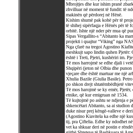
Mbrojtjes dhe kur ishim pranë zbark
zhvilluar në moment të fundit: të n
makinën që përdorej në Hënë.
Kishim shumë pak kohë për të projek
të shihej sipërfaqja e Hënës për të f
orbitë. Ishte një nder për mua që pu
Sipas Vergallito-s “Abitanto ka marr
projekti i quajtur “Viking” nga NA
Nga çfarë na tregoi Agostino Kiafitel
meshkujt sapo lindin quhen Pjetër: Gjy
është i Treti, Pjetri, kushëriri im. Pjet
Të mos harrojmë se edhe djali i vetëm
Shqipëri (jeton në Olbia dhe puno
vjeçare dhe është martuar me një a
Xhulia Bazile (Giulia Basile). Petro 
po shkon drejt shtatëmbëdhjetë vitev
Të mos harojmë se ky emër, Pjetër, er
etnike, që kur emigruan në 1534.
Të kujtojmë po ashtu se ndjenja e p
shkencëtari Abitanto, sa ai studion
duke nisur prej këngë-valleve e der
(Agostino Kiavitela ka edhe një kush
tij, pra Çiftelia. Edhe ky ndodhet 
vet ka shkuar deri në postin e rëndë
gjithë Shteteve të Bashkuara të Amer