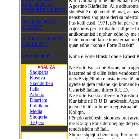
Karl Gurakuqi u bë intelektuali më n
KONTRIBUT I
Agostino Kiafitelën. Ai e adhuronte
VYER PËR KOHËN
shtetësinë e një vendi të huaj, as pa
nënshtetësi shqiptare deri sa ndërroi 
”REPUBLIKA E
Pas këtij çasti, 1971, për fat për të
SHTATË”
Agostinos për të mbajtur lidhje të 
antikomunisti i njohur, edhe ky me 
“AMBASADOR NË
Ishte momenti kur e transferuan në
BALLKAN”
quan edhe “koha e Forte Braskit”.
Artikuj të tjerë .....
Koha e Forte Braskit dhe e Ernest K
ANALIZA
Në Forte Braski në Romë, në rrugën 
Shqipëria
kazermë në të cilën është vendosur 
Kosova
detyrë vigjëlimin e instalimeve të i
Skenderbeu
qytete të tjera italiane kjo komandë
Italia
Ushtrisë Italiane thirret R.U.D.
Arbëria
Në Forte Braski arbëreshi Agostino K
Ditari im
Kur ishte në R.U.D. arbëreshi Agost
Politikanet
jetën e tij të ardhme: u regjistrua 
Media
Koliqin.
Shoqeria
Për çdo arbëresh, sidomos prej atyr
Te tjera
me Koliqin konsiderohej një detyrë.
rëndësishëm në Itali.
Shume shpejt u bënë miq. Për tre vi