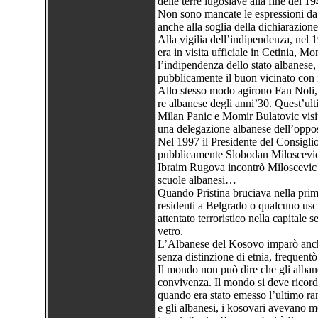
delle terre iugoslave alla fine del 1
Non sono mancate le espressioni da p
anche alla soglia della dichiarazion
Alla vigilia dell’indipendenza, nel 
era in visita ufficiale in Cetinia, 
l’indipendenza dello stato albanese,
pubblicamente il buon vicinato con i
Allo stesso modo agirono Fan Noli,
re albanese degli anni’30. Quest’ul
Milan Panic e Momir Bulatovic visit
una delegazione albanese dell’oppos
Nel 1997 il Presidente del Consigli
pubblicamente Slobodan Miloscevic
Ibraim Rugova incontrò Miloscevic p
scuole albanesi…
Quando Pristina bruciava nella pri
residenti a Belgrado o qualcuno usci
attentato terroristico nella capitale
vetro.
L’Albanese del Kosovo imparò anche 
senza distinzione di etnia, frequentò 
Il mondo non può dire che gli albanes
convivenza. Il mondo si deve ricorda
quando era stato emesso l’ultimo ran
e gli albanesi, i kosovari avevano mes