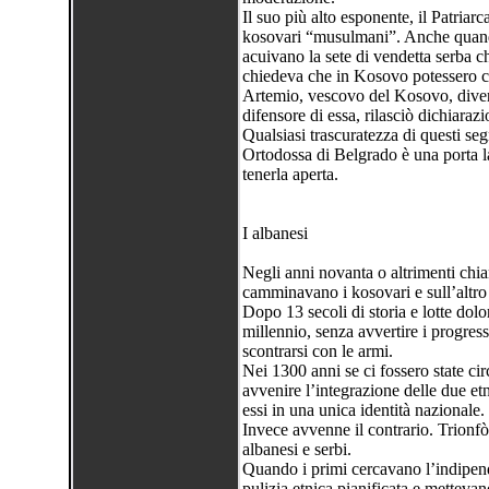
Il suo più alto esponente, il Patriar
kosovari “musulmani”. Anche quand
acuivano la sete di vendetta serba ch
chiedeva che in Kosovo potessero c
Artemio, vescovo del Kosovo, divenut
difensore di essa, rilasciò dichiarazi
Qualsiasi trascuratezza di questi se
Ortodossa di Belgrado è una porta la
tenerla aperta.
I albanesi
Negli anni novanta o altrimenti chia
camminavano i kosovari e sull’altro 
Dopo 13 secoli di storia e lotte dolo
millennio, senza avvertire i progressi
scontrarsi con le armi.
Nei 1300 anni se ci fossero state ci
avvenire l’integrazione delle due etn
essi in una unica identità nazionale.
Invece avvenne il contrario. Trionfò
albanesi e serbi.
Quando i primi cercavano l’indipen
pulizia etnica pianificata e mettevan