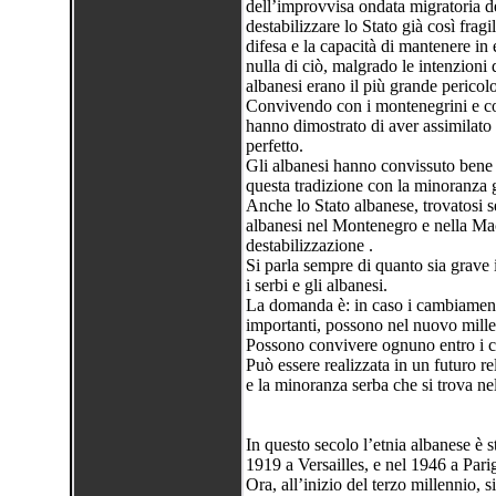
dell’improvvisa ondata migratoria 
destabilizzare lo Stato già così frag
difesa e la capacità di mantenere in 
nulla di ciò, malgrado le intenzioni
albanesi erano il più grande pericolo
Convivendo con i montenegrini e con
hanno dimostrato di aver assimilato 
perfetto.
Gli albanesi hanno convissuto bene 
questa tradizione con la minoranza 
Anche lo Stato albanese, trovatosi s
albanesi nel Montenegro e nella Ma
destabilizzazione .
Si parla sempre di quanto sia grave 
i serbi e gli albanesi.
La domanda è: in caso i cambiamenti
importanti, possono nel nuovo mille
Possono convivere ognuno entro i co
Può essere realizzata in un futuro r
e la minoranza serba che si trova n
In questo secolo l’etnia albanese è s
1919 a Versailles, e nel 1946 a Parig
Ora, all’inizio del terzo millennio, 