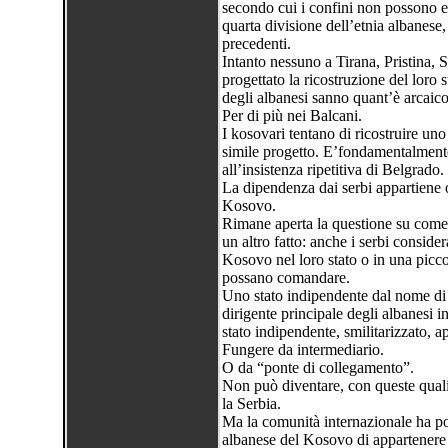
secondo cui i confini non possono e
quarta divisione dell’etnia albanese,
precedenti.
Intanto nessuno a Tirana, Pristina, 
progettato la ricostruzione del loro 
degli albanesi sanno quant’è arcaic
Per di più nei Balcani.
I kosovari tentano di ricostruire uno
simile progetto. E’fondamentalmente
all’insistenza ripetitiva di Belgrado.
La dipendenza dai serbi appartiene o
Kosovo.
Rimane aperta la questione su come 
un altro fatto: anche i serbi conside
Kosovo nel loro stato o in una picc
possano comandare.
Uno stato indipendente dal nome di
dirigente principale degli albanesi
stato indipendente, smilitarizzato, a
Fungere da intermediario.
O da “ponte di collegamento”.
Non può diventare, con queste quali
la Serbia.
Ma la comunità internazionale ha p
albanese del Kosovo di appartenere 