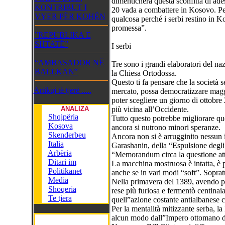
dimenticherà questa sconfitta di ade
KONTRIBUT I
20 vada a combattere in Kosovo. Pe
VYER PËR KOHËN
qualcosa perché i serbi restino in K
promessa”.
”REPUBLIKA E
SHTATË”
I serbi
“AMBASADOR NË
Tre sono i grandi elaboratori del nazi
BALLKAN”
la Chiesa Ortodossa.
Questo ti fa pensare che la società s
Artikuj të tjerë .....
mercato, possa democratizzare maggi
poter scegliere un giorno di ottobre
ANALIZA
più vicina all’Occidente.
Shqipëria
Tutto questo potrebbe migliorare que
Kosova
ancora si nutrono minori speranze.
Skenderbeu
Ancora non si è arrugginito nessun i
Italia
Garashanin, della “Espulsione degli
Arbëria
“Memorandum circa la questione att
Ditari im
La macchina mostruosa è intatta, è p
Politikanet
anche se in vari modi “soft”. Sopra
Media
Nella primavera del 1389, avendo pe
Shoqeria
rese più furiosa e fermentò centinai
Te tjera
quell”azione costante antialbanese c
Per la mentalità mitizzante serba, l
alcun modo dall”Impero ottomano di