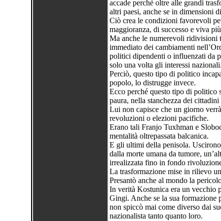
accade perchè oltre alle grandi tras
altri paesi, anche se in dimensioni d
Ciò crea le condizioni favorevoli per
maggioranza, di successo e viva più
Ma anche le numerevoli ridivisioni te
immediato dei cambiamenti nell’Ord
politici dipendenti o influenzati da p
solo una volta gli interessi nazionali
Perciò, questo tipo di politico incapa
popolo, lo distrugge invece.
Ecco perché questo tipo di politico s
paura, nella stanchezza dei cittadini
Lui non capisce che un giorno verrà 
revoluzioni o elezioni pacifiche.
Erano tali Franjo Tuxhman e Sloboda
mentalità oltrepassata balcanica.
E gli ultimi della penisola. Uscirono
dalla morte umana da tumore, un’altra 
irrealizzata fino in fondo rivoluzion
La trasformazione mise in rilievo un
Presantò anche al mondo la pericol
In verità Kostunica era un vecchio 
Gingi. Anche se la sua formazione po
non spiccò mai come diverso dai su
nazionalista tanto quanto loro.