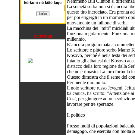
Nemmeno Bill Clinton si differenza
kërkoni në këtë faqe
La società serba non si è ancora libe
questo tiro incrociato. Era pronta a
per poi erigergli in un momento opo
nuovamente un milione di serbi.
La macchina dei “miti” micidiali ult
funziona regolarmente. Funziona me
S'AFËRMI
millennio.
E’ancora programmata a commettere 
Lo scrittore e pittore serbo Mamo K
Kosovo, perché è nella testa dei ser
Intanto gli albanesi del Kosovo accet
distacco della loro regione dalla Ser
che ne è rimasto. La loro formula i
Questo dimostra che il seme del confl
Per niente diminuito.
Il noto scrittore russo Jevgenij Jeftu
balcanica, ha scritto: “Attenzione ai
Così, per giungere ad una soluzione 
lavorare per tre speranze.
Il politico
Presso molti di popolazioni balcanic
demagogo, che esercita con molta so