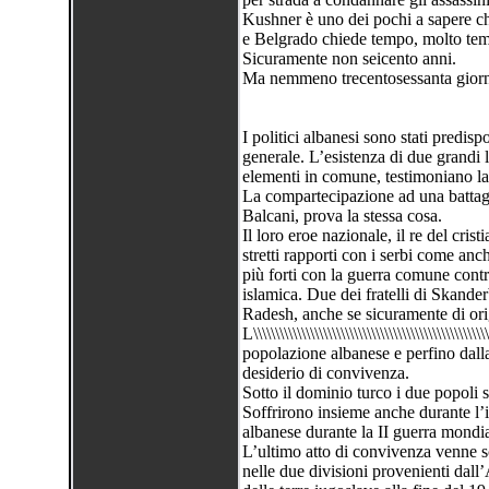
Kushner è uno dei pochi a sapere che 
e Belgrado chiede tempo, molto te
Sicuramente non seicento anni.
Ma nemmeno trecentosessanta giorn
I politici albanesi sono stati predispo
generale. L’esistenza di due grandi 
elementi in comune, testimoniano la
La compartecipazione ad una battagli
Balcani, prova la stessa cosa.
Il loro eroe nazionale, il re del cri
stretti rapporti con i serbi come anc
più forti con la guerra comune contro
islamica. Due dei fratelli di Skand
Radesh, anche se sicuramente di ori
L\\\\\\\\\\\\\\\\\\\\\\\\\\\\\\\\\\\\\\\\\\\\\\
popolazione albanese e perfino dalla 
desiderio di convivenza.
Sotto il dominio turco i due popoli 
Soffrirono insieme anche durante l’in
albanese durante la II guerra mondi
L’ultimo atto di convivenza venne scr
nelle due divisioni provenienti dall