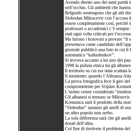
Avendo diretto uno dei tanti partiti
nell’occhio. Gli ambienti che hanno 
Belgrado sostengono che gli atti discr
Slobodan Miloscevic con l’accusa di
essere completamente così, perchè tra l
professori o accademici c’è sempre s
stati ogni volta criticati per l’eccess
Ma furono i kosovari a provare “il 
presentava come candidato dell’oppo
giornale pubblicò una foto in cui il
automatico “kallashnikov”.
Si trovava accanto a lui uno dei par
1998 la pulizia etnica tra gli albane
Il territorio su cui era stata scattata 
Il momento: quando l’Alleanza Atla
La prova fotografica fece il giro d
comprometente pre Vojslav Kostuni
L’uomo venne considerato “modera
Gli albanesi si temono se Milosevic
Kostunica sarà il prodotto della no
“Slobodan” saranno gli anelli di una 
un altro popolo non serbo.
La sola differenza sarà che gli anelli
dorati dell’altra.
Col fine di risolvere il problema de