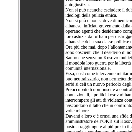
autogiustizia.
Non si può neanche escludere il dubb
ideologi della pulizia etnica.
Non si può e non si deve dimenticare
albanese, inficiati gravemente dalla 
operano agenti che desiderano compr
loro astuzia da ruffiani per distrugg
albanesi e della sua classe politica
Ora più che mai, dopo l’allontanament
sono coscienti che il desiderio di n
Sanno che senza un Kosovo multietn
il mondola loro guerra per la liber
comunità internazionale.
Essa, così come intervenne militarme
puo neutralizzarlo, non permettendo 
serbi si celi un nuovo pericolo degli
Preoccupati di non riuscire a control
connazionali, i politici kosovari ha
interrompere gli atti di violenza co
nascondono il fatto che in confronto
volte minore.
Davanti a loro c’è ormai una sfida 
amministratore dell’OKB sul Kosovo.
posto a raggiungere al più presto il 
per strada a condannare gli assassini e