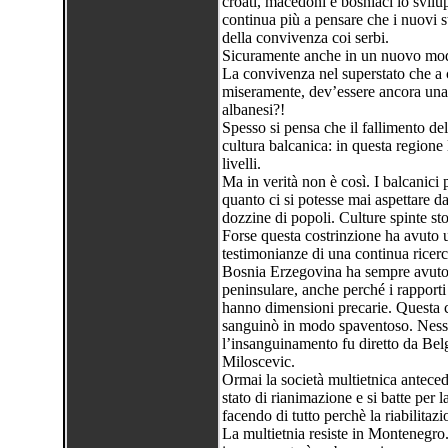
croati, macedoni e bosniaci lo svi
continua più a pensare che i nuovi s
della convivenza coi serbi.
Sicuramente anche in un nuovo mod
La convivenza nel superstato che a c
miseramente, dev’essere ancora una
albanesi?!
Spesso si pensa che il fallimento del
cultura balcanica: in questa regione l
livelli.
Ma in verità non è così. I balcanici 
quanto ci si potesse mai aspettare da
dozzine di popoli. Culture spinte stor
Forse questa costrinzione ha avuto u
testimonianze di una continua ricerc
Bosnia Erzegovina ha sempre avuto m
peninsulare, anche perché i rapporti 
hanno dimensioni precarie. Questa c
sanguinò in modo spaventoso. Nessu
l’insanguinamento fu diretto da Belg
Miloscevic.
Ormai la società multietnica anteced
stato di rianimazione e si batte per
facendo di tutto perchè la riabilitaz
La multietnia resiste in Montenegro.