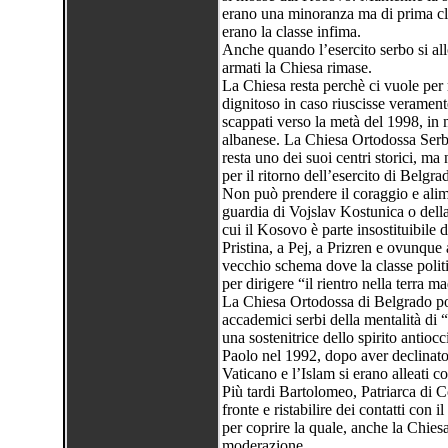
erano una minoranza ma di prima cla
erano la classe infima.
Anche quando l’esercito serbo si al
armati la Chiesa rimase.
La Chiesa resta perchè ci vuole per 
dignitoso in caso riuscisse veramente 
scappati verso la metà del 1998, in 
albanese. La Chiesa Ortodossa Serba
resta uno dei suoi centri storici, ma
per il ritorno dell’esercito di Belg
Non può prendere il coraggio e alim
guardia di Vojslav Kostunica o della
cui il Kosovo è parte insostituibile d
Pristina, a Pej, a Prizren e ovunqu
vecchio schema dove la classe politi
per dirigere “il rientro nella terra m
La Chiesa Ortodossa di Belgrado poss
accademici serbi della mentalità di
una sostenitrice dello spirito antiocc
Paolo nel 1992, dopo aver declinato 
Vaticano e l’Islam si erano alleati co
Più tardi Bartolomeo, Patriarca di Cos
fronte e ristabilire dei contatti con 
per coprire la quale, anche la Chie
moderazione.