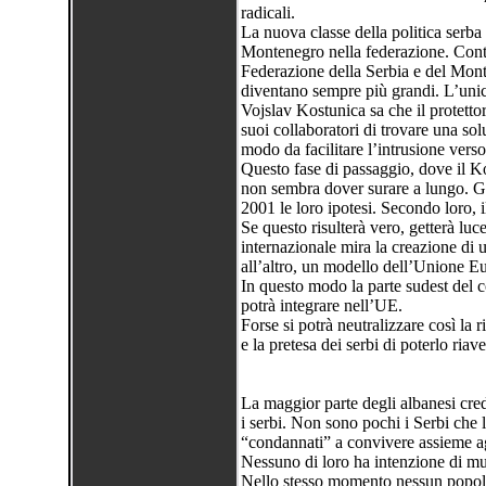
radicali.
La nuova classe della politica serba
Montenegro nella federazione. Contin
Federazione della Serbia e del Mon
diventano sempre più grandi. L’unica
Vojslav Kostunica sa che il protetto
suoi collaboratori di trovare una so
modo da facilitare l’intrusione verso
Questo fase di passaggio, dove il Kos
non sembra dover surare a lungo. Gli
2001 le loro ipotesi. Secondo loro, i
Se questo risulterà vero, getterà luc
internazionale mira la creazione di u
all’altro, un modello dell’Unione Eu
In questo modo la parte sudest del con
potrà integrare nell’UE.
Forse si potrà neutralizzare così la
e la pretesa dei serbi di poterlo riave
La maggior parte degli albanesi cre
i serbi. Non sono pochi i Serbi che
“condannati” a convivere assieme ag
Nessuno di loro ha intenzione di mu
Nello stesso momento nessun popolo h