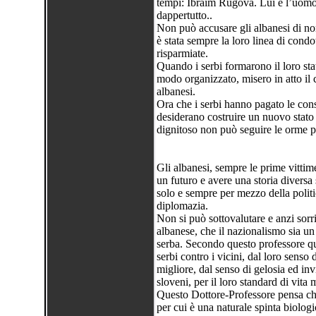
tempi: Ibraim Rugova. Lui è l’uomo d
dappertutto..
Non può accusare gli albanesi di non
è stata sempre la loro linea di condot
risparmiate.
Quando i serbi formarono il loro sta
modo organizzato, misero in atto il c
albanesi.
Ora che i serbi hanno pagato le cons
desiderano costruire un nuovo stato
dignitoso non può seguire le orme p
Gli albanesi, sempre le prime vittim
un futuro e avere una storia divers
solo e sempre per mezzo della politic
diplomazia.
Non si può sottovalutare e anzi sorr
albanese, che il nazionalismo sia un 
serba. Secondo questo professore ques
serbi contro i vicini, dal loro senso 
migliore, dal senso di gelosia ed invi
sloveni, per il loro standard di vita 
Questo Dottore-Professore pensa ch
per cui è una naturale spinta biologi