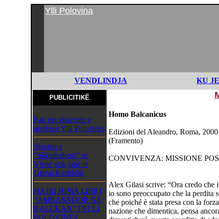
Ylli Polovina
VENDLINDJA
KU J
PUBLICITIKË
Homo Balcanicus
Pak për shkrimin e
profesor Ylli Polovinës
Edizioni del Aleandro, Roma, 2000
(Framento)
Shpatat e
“Skënderbeut” në
CONVIVENZA: MISSIONE POS
Vjenë nuk janë të
Gjergj Kastriotit
Alex Gilasi scrive: “Ora credo che 
HAJRI HIMA LIBRI
io sono preoccupato che la perdita s
“AMBASADOR NË
che poiché è stata presa con la forz
BALLKAN” I YLLI
nazione che dimentica, pensa ancora
POLOVINES,