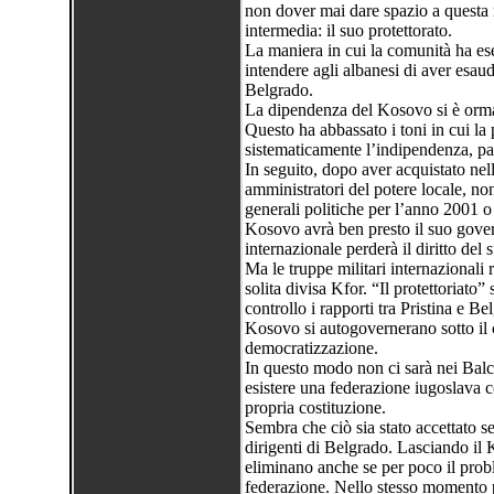
non dover mai dare spazio a questa n
intermedia: il suo protettorato.
La maniera in cui la comunità ha eser
intendere agli albanesi di aver esau
Belgrado.
La dipendenza del Kosovo si è orma
Questo ha abbassato i toni in cui la
sistematicamente l’indipendenza, par
In seguito, dopo aver acquistato nell’
amministratori del potere locale, non 
generali politiche per l’anno 2001 o
Kosovo avrà ben presto il suo gove
internazionale perderà il diritto del 
Ma le truppe militari internazionali
solita divisa Kfor. “Il protettoriato”
controllo i rapporti tra Pristina e B
Kosovo si autogovernerano sotto il 
democratizzazione.
In questo modo non ci sarà nei Bal
esistere una federazione iugoslava 
propria costituzione.
Sembra che ciò sia stato accettato 
dirigenti di Belgrado. Lasciando il
eliminano anche se per poco il probl
federazione. Nello stesso momento p