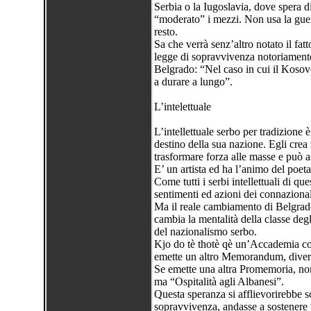
Serbia o la Iugoslavia, dove spera 
“moderato” i mezzi. Non usa la guerr
resto.
Sa che verrà senz’altro notato il fatto
legge di sopravvivenza notoriamente
Belgrado: “Nel caso in cui il Koso
a durare a lungo”.
L’intelettuale
L’intellettuale serbo per tradizione
destino della sua nazione. Egli crea
trasformare forza alle masse e può a
E’ un artista ed ha l’animo del poeta.
Come tutti i serbi intellettuali di q
sentimenti ed azioni dei connazional
Ma il reale cambiamento di Belgrado,
cambia la mentalità della classe degli
del nazionalismo serbo.
Kjo do tè thotè qè un’Accademia com
emette un altro Memorandum, divers
Se emette una altra Promemoria, non 
ma “Ospitalità agli Albanesi”.
Questa speranza si afflievorirebbe so
sopravvivenza, andasse a sostenere u