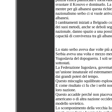
svuotare il Kosovo e dominarlo. La 
mentre per gli albanesi questa richie
nazionalismo serbo ci si vuole arriva
albanesi.
I cambiamenti iniziati a Belgrado co
dei suoi metodi, anche se deboli seg
nazionale, danno spazio a una possib
capacità di convivenza tra gli albanes
Lo stato serbo aveva due volte più a
Serbia aveva una volta e mezzo men
Yugoslavia del dopoguerra. I soli se
sottostati.
La Federazione Iugoslava, governat
un’unione innaturale ed estremament
dai grandi poteri del tempo.
Questo miscuglio squilibrato esplos
E come risultato ci fu che i serbi n
loro nazione.
Questo accadde perché non piaceva m
americano o di altra nazione occident
modello sovietico.
Lo scomponimento della vecchia Iugo