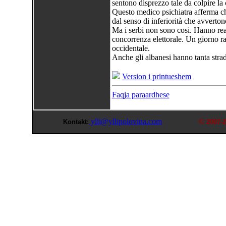
sentono disprezzo tale da colpire la ci
Questo medico psichiatra afferma che
dal senso di inferiorità che avvertono
Ma i serbi non sono cosi. Hanno reali
concorrenza elettorale. Un giorno 
occidentale.
Anche gli albanesi hanno tanta strad
Version i printueshem
Faqja paraardhese
ylli@yllipolovina.com
©
Kontakt:
2007-2