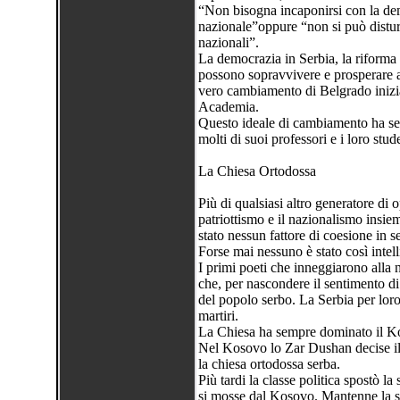
“Non bisogna incaponirsi con la dem
nazionale”oppure “non si può disturb
nazionali”.
La democrazia in Serbia, la riforma 
possono sopravvivere e prosperare as
vero cambiamento di Belgrado inizia 
Academia.
Questo ideale di cambiamento ha sem
molti di suoi professori e i loro stude
La Chiesa Ortodossa
Più di qualsiasi altro generatore di o
patriottismo e il nazionalismo insiem
stato nessun fattore di coesione in s
Forse mai nessuno è stato così intell
I primi poeti che inneggiarono alla n
che, per nascondere il sentimento di 
del popolo serbo. La Serbia per loro
martiri.
La Chiesa ha sempre dominato il K
Nel Kosovo lo Zar Dushan decise il 
la chiesa ortodossa serba.
Più tardi la classe politica spostò 
si mosse dal Kosovo. Mantenne la s