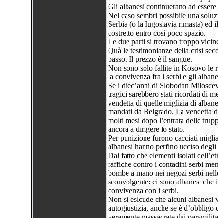
Gli albanesi continuerano ad essere v
Nel caso sembri possibile una soluzi
Serbia (o la Iugoslavia rimasta) ed 
costretto entro così poco spazio.
Le due parti si trovano troppo vicin
Quà le testimonianze della crisi secol
passo. Il prezzo è il sangue.
Non sono solo fallite in Kosovo le re
la convivenza fra i serbi e gli albane
Se i diec’anni di Slobodan Miloscevic
tragici sarebbero stati ricordati di 
vendetta di quelle migliaia di albanes
mandati da Belgrado. La vendetta deg
molti mesi dopo l’entrata delle trup
ancora a dirigere lo stato.
Per punizione furono cacciati migliai
albanesi hanno perfino ucciso degli in
Dal fatto che elementi isolati dell’e
raffiche contro i contadini serbi men
bombe a mano nei negozi serbi nelle
sconvolgente: ci sono albanesi che 
convivenza con i serbi.
Non si eslcude che alcuni albanesi v
autogiustizia, anche se è d’obbligo 
veramente massacrate dai paramilita