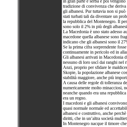
in gran parte è serba e poi vengono 
tradizione di convivenza che deriva 
gli albanesi. Pur tuttavia non si pu
stati turbati tali da diventare un pr
la repubblica del Montenegro. Il peri
sono solo il 2% in più degli albanesi
La Macedonia è uno stato adesso aut
macedone quella albanese sono fragil
indicano che gli albanesi sono il 27
Se la prima cifra sorprendente fosse
continuamente in pericolo ed in alla
Gli albanesi arrivati in Macedonia d
nessuno di loro uscì dai ranghi nel ri
Anzi, proprio per sfidare le maldicen
Skopie, la popolazione albanese cos
stabilità maggiore, anche più import
A causa delle regole di tolleranza de
numericamente molto minacciosi, no
neanche quando era una repubblica d
era un regno.
I macedoni e gli albanesi convivono
quasi normale normale ed accettabile
albanesi e costruttivo, anche perchè
diritti, che in un’altra società mult
In Montenegro nacque il timore ch